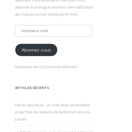
Saisissez votre adresse e-mail pour vous
abonner à ce blog et recevoir une notification
de chaque nouvel article par e-mail.
Adresse
e-
mail
Abonnez-vous
Rejoignez les 5 834 autres abonnés
ARTICLES RÉCENTS
Facile, pas facile : un outil pour reconnaître
ensemble les besoins de l’enfant et ceux du
parent