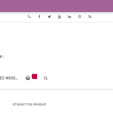
VIDÉOS
DOCUMENTS PDF
Phone
Facebook
Twitter
Youtube
Linkedin
Email
RSS
EZ-NOUS…
ÉTIQUETTES PRODUIT