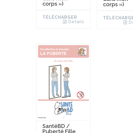
corps »)
corps »)
TÉLÉCHARGER
TÉLÉCHARG
Details
D
SantéBD /
Puberté Fille