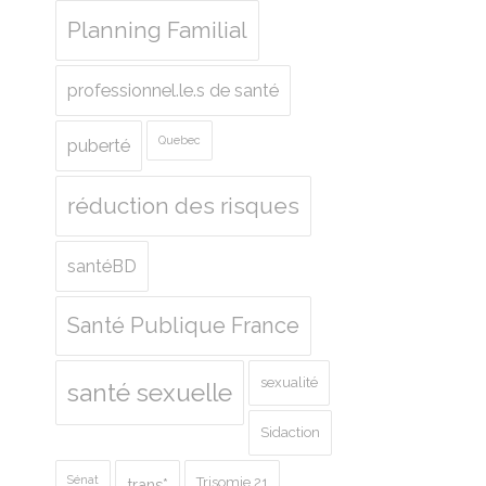
Planning Familial
professionnel.le.s de santé
Quebec
puberté
réduction des risques
santéBD
Santé Publique France
sexualité
santé sexuelle
Sidaction
Sénat
Trisomie 21
trans*