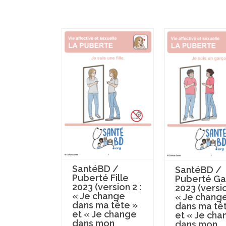
SantéBD /
SantéBD /
Puberté Fille
Puberté Ga
2023 (version 2 :
2023 (versio
« Je change
« Je chang
dans ma tête »
dans ma tê
et « Je change
et « Je cha
dans mon
dans mon