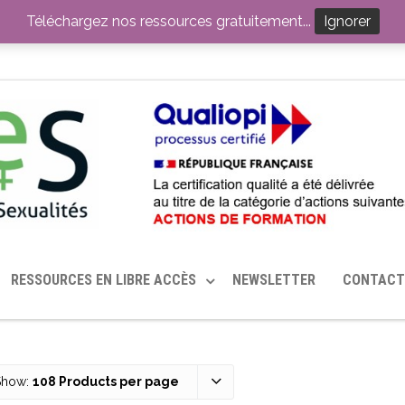
ITION PAR LE CERHES® FRANCE
OUTILS EN SANTÉ SEXUELLE
Téléchargez nos ressources gratuitement...
Ignorer
RESSOURCES EN LIBRE ACCÈS
NEWSLETTER
CONTACT
Show:
108 Products per page