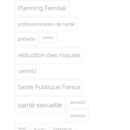
Planning Familial
professionnel.le.s de santé
Quebec
puberté
réduction des risques
santéBD
Santé Publique France
sexualité
santé sexuelle
Sidaction
Sénat
Trisomie 21
trans*