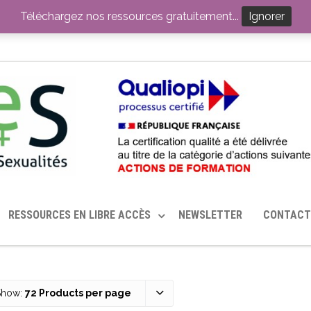
ITION PAR LE CERHES® FRANCE
OUTILS EN SANTÉ SEXUELLE
Téléchargez nos ressources gratuitement...
Ignorer
RESSOURCES EN LIBRE ACCÈS
NEWSLETTER
CONTACT
Show:
72 Products per page