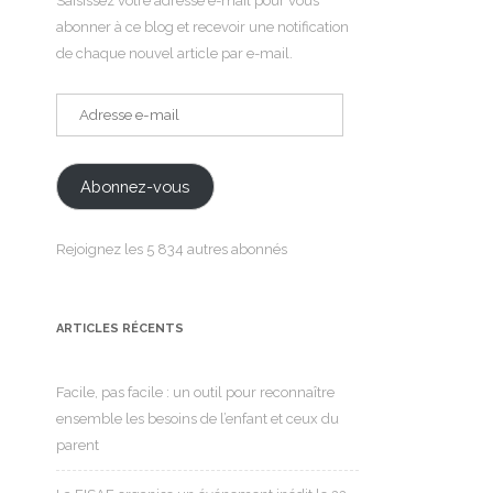
Saisissez votre adresse e-mail pour vous
abonner à ce blog et recevoir une notification
de chaque nouvel article par e-mail.
Adresse
e-
mail
Abonnez-vous
Rejoignez les 5 834 autres abonnés
ARTICLES RÉCENTS
Facile, pas facile : un outil pour reconnaître
ensemble les besoins de l’enfant et ceux du
parent