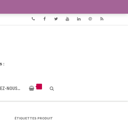
VIDÉOS
DOCUMENTS PDF
Phone
Facebook
Twitter
Youtube
Linkedin
Email
RSS
EZ-NOUS…
ÉTIQUETTES PRODUIT