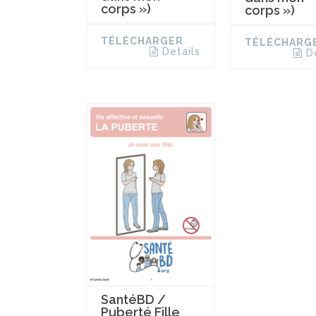
corps »)
corps »)
TÉLÉCHARGER
TÉLÉCHARG
Details
D
SantéBD /
Puberté Fille