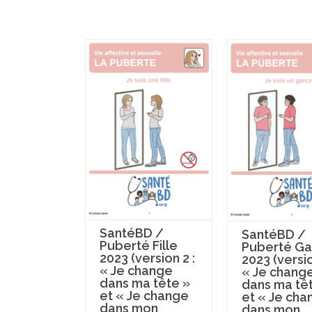
SantéBD /
SantéBD /
Puberté Fille
Puberté Ga
2023 (version 2 :
2023 (versio
« Je change
« Je chang
dans ma tête »
dans ma tê
et « Je change
et « Je cha
dans mon
dans mon