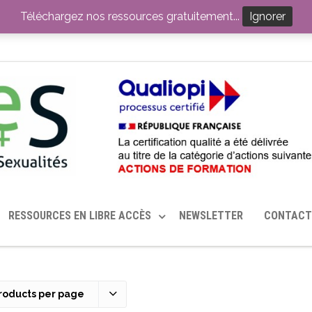
ITION PAR LE CERHES® FRANCE
OUTILS EN SANTÉ SEXUELLE
Téléchargez nos ressources gratuitement...
Ignorer
RESSOURCES EN LIBRE ACCÈS
NEWSLETTER
CONTACT
roducts per page