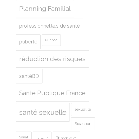
Planning Familial
professionnel.le.s de santé
Quebec
puberté
réduction des risques
santéBD
Santé Publique France
sexualité
santé sexuelle
Sidaction
Sénat
Trisomie 21
trans*