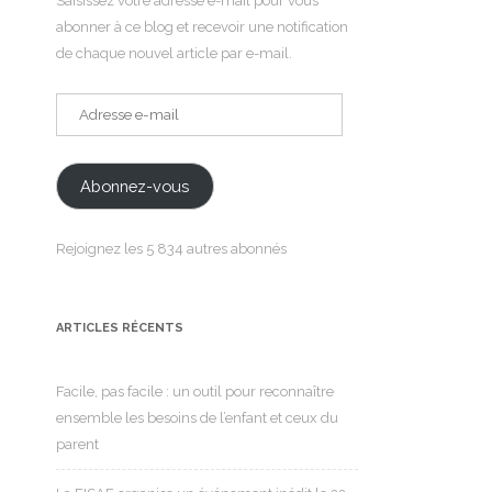
Saisissez votre adresse e-mail pour vous
abonner à ce blog et recevoir une notification
de chaque nouvel article par e-mail.
Adresse
e-
mail
Abonnez-vous
Rejoignez les 5 834 autres abonnés
ARTICLES RÉCENTS
Facile, pas facile : un outil pour reconnaître
ensemble les besoins de l’enfant et ceux du
parent