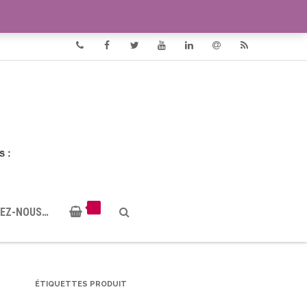
VIDÉOS
DOCUMENTS PDF
Phone
Facebook
Twitter
Youtube
Linkedin
Email
RSS
EZ-NOUS…
ÉTIQUETTES PRODUIT