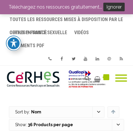
ACCUEIL
Téléchargez nos ressources gratuitement...
Ignorer
TOUTES LES RESSOURCES MISES À DISPOSITION PAR LE
CERHES® FRANCE
OUTILS EN SANTÉ SEXUELLE
VIDÉOS
DOCUMENTS PDF
Phone
Facebook
Twitter
Youtube
Linkedin
Email
RSS
Sort by:
Nom
Show:
36 Products per page