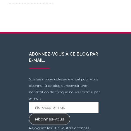
ABONNEZ-VOUS À CE BLOG PAR
E-MAIL.
Saisissez votre adresse e-mail pour vous
abonner à ce blog et recevoir une
notification de chaque nouvel article par
e-mail.
Adresse
e-
mail
Abonnez-vous
Rejoignez les 5 835 autres abonnés