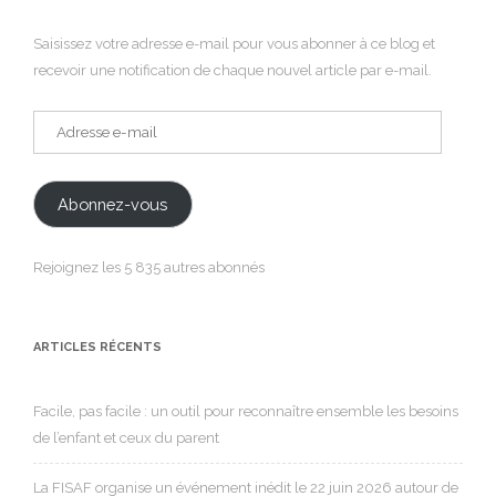
Saisissez votre adresse e-mail pour vous abonner à ce blog et
recevoir une notification de chaque nouvel article par e-mail.
Adresse
e-
mail
Abonnez-vous
Rejoignez les 5 835 autres abonnés
ARTICLES RÉCENTS
Facile, pas facile : un outil pour reconnaître ensemble les besoins
de l’enfant et ceux du parent
La FISAF organise un événement inédit le 22 juin 2026 autour de