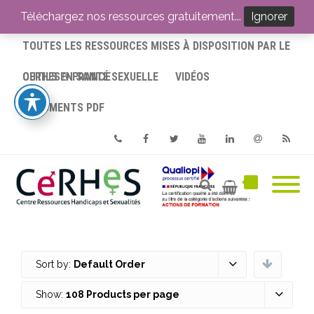
ACCUEIL
Téléchargez nos ressources gratuitement...
Ignorer
TOUTES LES RESSOURCES MISES À DISPOSITION PAR LE
CERHES® FRANCE
OUTILS EN SANTÉ SEXUELLE
VIDÉOS
DOCUMENTS PDF
Phone
Facebook
Twitter
Youtube
Linkedin
Email
RSS
Sort by:
Default Order
Show:
108 Products per page