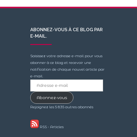
ABONNEZ-VOUS À CE BLOG PAR
E-MAIL.
Saisissez votre adresse e-mail pour vous
abonner à ce blog et recevoir une
notification de chaque nouvel article par
e-mail.
Adresse
e-
mail
Abonnez-vous
Rejoignez les 5 835 autres abonnés
RSS - Articles