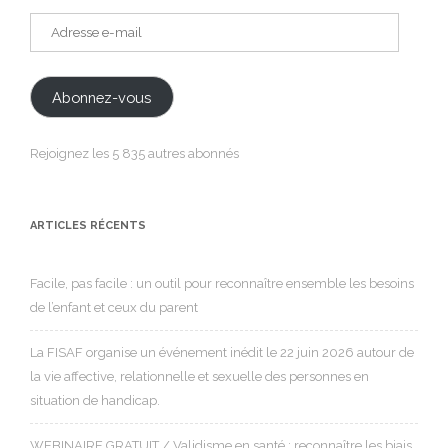
Adresse
e-
mail
Abonnez-vous
Rejoignez les 5 835 autres abonnés
ARTICLES RÉCENTS
Facile, pas facile : un outil pour reconnaître ensemble les besoins
de l’enfant et ceux du parent
La FISAF organise un événement inédit le 22 juin 2026 autour de
la vie affective, relationnelle et sexuelle des personnes en
situation de handicap.
WEBINAIRE GRATUIT / Validisme en santé : reconnaître les biais