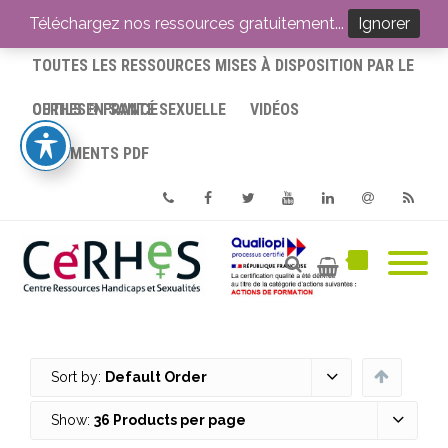
ACCUEIL
Téléchargez nos ressources gratuitement...
Ignorer
TOUTES LES RESSOURCES MISES À DISPOSITION PAR LE
CERHES® FRANCE
OUTILS EN SANTÉ SEXUELLE
VIDÉOS
DOCUMENTS PDF
Phone
Facebook
Twitter
Youtube
Linkedin
Email
RSS
Sort by:
Default Order
Show:
36 Products per page