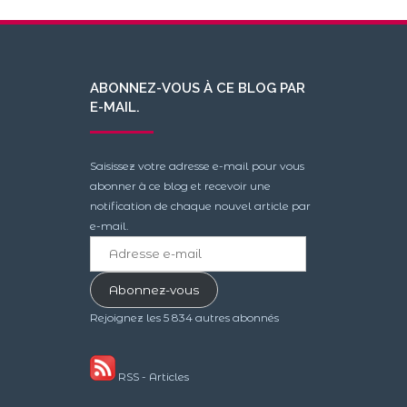
ABONNEZ-VOUS À CE BLOG PAR
E-MAIL.
Saisissez votre adresse e-mail pour vous
abonner à ce blog et recevoir une
notification de chaque nouvel article par
e-mail.
Adresse
e-
mail
Abonnez-vous
Rejoignez les 5 834 autres abonnés
RSS - Articles