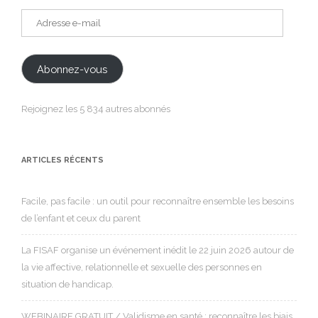
Adresse
e-
mail
Abonnez-vous
Rejoignez les 5 834 autres abonnés
ARTICLES RÉCENTS
Facile, pas facile : un outil pour reconnaître ensemble les besoins
de l’enfant et ceux du parent
La FISAF organise un événement inédit le 22 juin 2026 autour de
la vie affective, relationnelle et sexuelle des personnes en
situation de handicap.
WEBINAIRE GRATUIT / Validisme en santé : reconnaître les biais