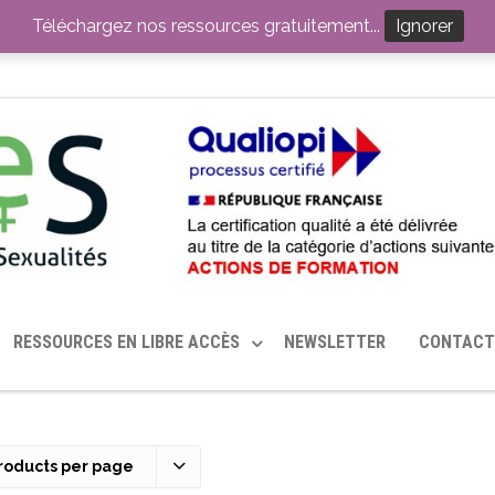
ITION PAR LE CERHES® FRANCE
OUTILS EN SANTÉ SEXUELLE
Téléchargez nos ressources gratuitement...
Ignorer
RESSOURCES EN LIBRE ACCÈS
NEWSLETTER
CONTACT
roducts per page