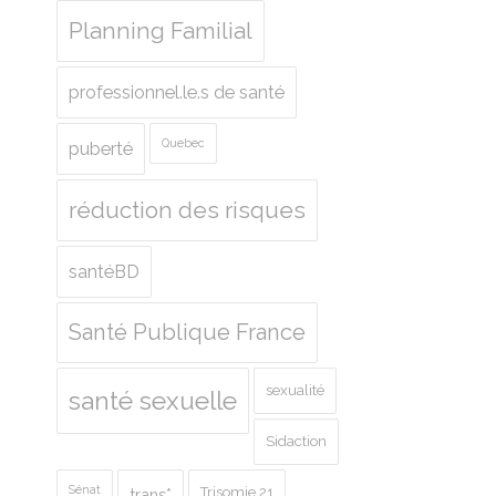
Planning Familial
professionnel.le.s de santé
Quebec
puberté
réduction des risques
santéBD
Santé Publique France
sexualité
santé sexuelle
Sidaction
Sénat
Trisomie 21
trans*