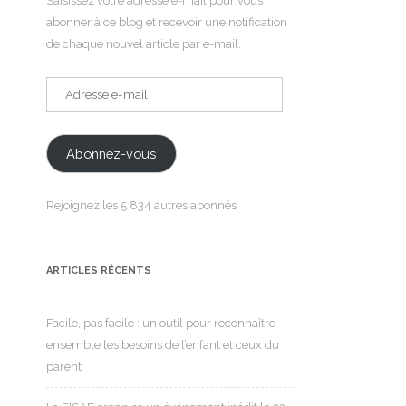
Saisissez votre adresse e-mail pour vous
abonner à ce blog et recevoir une notification
de chaque nouvel article par e-mail.
Adresse
e-
mail
Abonnez-vous
Rejoignez les 5 834 autres abonnés
ARTICLES RÉCENTS
Facile, pas facile : un outil pour reconnaître
ensemble les besoins de l’enfant et ceux du
parent