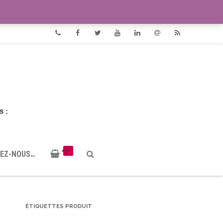
VIDÉOS
DOCUMENTS PDF
Phone
Facebook
Twitter
Youtube
Linkedin
Email
RSS
EZ-NOUS…
ÉTIQUETTES PRODUIT