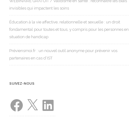
WEBINAIRE GRATUIT / Validisme en santé : reconnaître les biais
invisibles qui impactent les soins
Éducation à la vie affective, relationnelle et sexuelle : un droit
fondamental pour toutes et tous, y compris pour les personnes en
situation de handicap
Préviensmoi.fr : un nouvel outil anonyme pour prévenir vos
partenaires en cas d’IST
SUIVEZ-NOUS
Facebook
X
LinkedIn