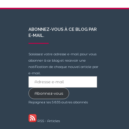
ABONNEZ-VOUS À CE BLOG PAR
E-MAIL.
Saisissez votre adresse e-mail pour vous
abonner à ce blog et recevoir une
notification de chaque nouvel article par
e-mail.
Adresse
e-
mail
Abonnez-vous
Rejoignez les 5 835 autres abonnés
RSS - Articles