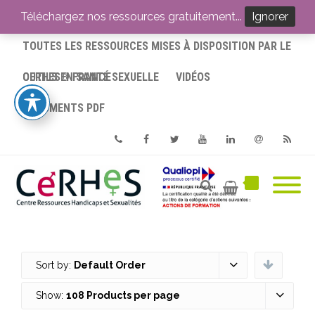
ACCUEIL
Téléchargez nos ressources gratuitement...
Ignorer
TOUTES LES RESSOURCES MISES À DISPOSITION PAR LE
CERHES® FRANCE
OUTILS EN SANTÉ SEXUELLE
VIDÉOS
DOCUMENTS PDF
Phone
Facebook
Twitter
Youtube
Linkedin
Email
RSS
Sort by:
Default Order
Show:
108 Products per page