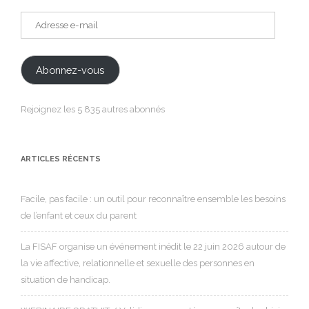
Adresse
e-
mail
Abonnez-vous
Rejoignez les 5 835 autres abonnés
ARTICLES RÉCENTS
Facile, pas facile : un outil pour reconnaître ensemble les besoins
de l’enfant et ceux du parent
La FISAF organise un événement inédit le 22 juin 2026 autour de
la vie affective, relationnelle et sexuelle des personnes en
situation de handicap.