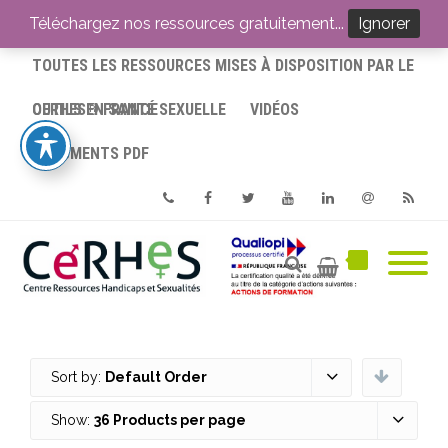
ACCUEIL
Téléchargez nos ressources gratuitement...
Ignorer
TOUTES LES RESSOURCES MISES À DISPOSITION PAR LE
CERHES® FRANCE
OUTILS EN SANTÉ SEXUELLE
VIDÉOS
DOCUMENTS PDF
Phone
Facebook
Twitter
Youtube
Linkedin
Email
RSS
Sort by:
Default Order
Show:
36 Products per page