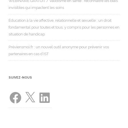
WEBINAIRE GRATUIT / Validisme en santé : reconnaître les biais
invisibles qui impactent les soins
Éducation à la vie affective, relationnelle et sexuelle : un droit
fondamental pour toutes et tous, y compris pour les personnes en
situation de handicap
Préviensmoi.fr : un nouvel outil anonyme pour prévenir vos
partenaires en cas d’IST
SUIVEZ-NOUS
Facebook
X
LinkedIn