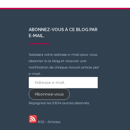
ABONNEZ-VOUS À CE BLOG PAR
E-MAIL.
Saisissez votre adresse e-mail pour vous
abonner à ce blog et recevoir une
notification de chaque nouvel article par
e-mail.
Adresse
e-
mail
Abonnez-vous
Rejoignez les 5 834 autres abonnés
RSS - Articles