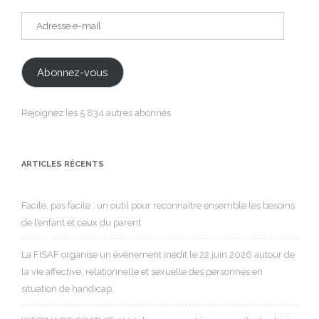
Adresse
e-
mail
Abonnez-vous
Rejoignez les 5 834 autres abonnés
ARTICLES RÉCENTS
Facile, pas facile : un outil pour reconnaître ensemble les besoins
de l’enfant et ceux du parent
La FISAF organise un événement inédit le 22 juin 2026 autour de
la vie affective, relationnelle et sexuelle des personnes en
situation de handicap.