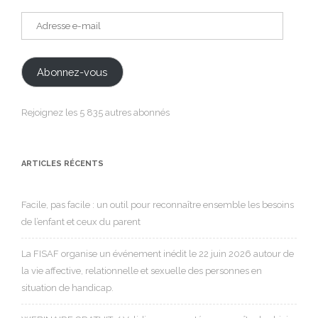
Adresse
e-
mail
Abonnez-vous
Rejoignez les 5 835 autres abonnés
ARTICLES RÉCENTS
Facile, pas facile : un outil pour reconnaître ensemble les besoins
de l’enfant et ceux du parent
La FISAF organise un événement inédit le 22 juin 2026 autour de
la vie affective, relationnelle et sexuelle des personnes en
situation de handicap.