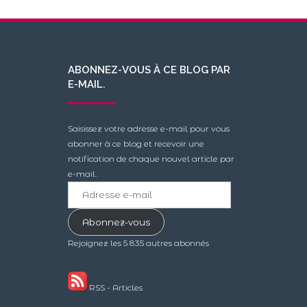
ABONNEZ-VOUS À CE BLOG PAR
E-MAIL.
Saisissez votre adresse e-mail pour vous
abonner à ce blog et recevoir une
notification de chaque nouvel article par
e-mail.
Adresse
e-
mail
Abonnez-vous
Rejoignez les 5 835 autres abonnés
RSS - Articles