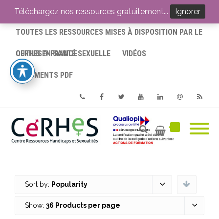
ACCUEIL
Téléchargez nos ressources gratuitement...
Ignorer
TOUTES LES RESSOURCES MISES À DISPOSITION PAR LE
CERHES® FRANCE
OUTILS EN SANTÉ SEXUELLE
VIDÉOS
DOCUMENTS PDF
Phone
Facebook
Twitter
Youtube
Linkedin
Email
RSS
Sort by:
Popularity
Show:
36 Products per page