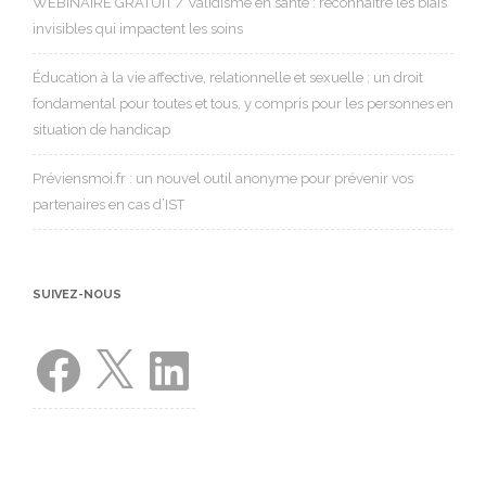
WEBINAIRE GRATUIT / Validisme en santé : reconnaître les biais
invisibles qui impactent les soins
Éducation à la vie affective, relationnelle et sexuelle : un droit
fondamental pour toutes et tous, y compris pour les personnes en
situation de handicap
Préviensmoi.fr : un nouvel outil anonyme pour prévenir vos
partenaires en cas d’IST
SUIVEZ-NOUS
Facebook
X
LinkedIn