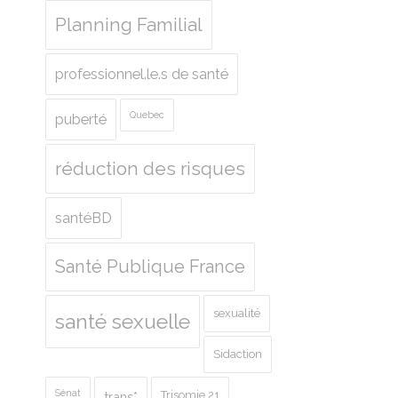
Planning Familial
professionnel.le.s de santé
Quebec
puberté
réduction des risques
santéBD
Santé Publique France
sexualité
santé sexuelle
Sidaction
Sénat
Trisomie 21
trans*