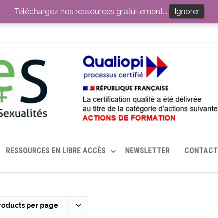
ITION PAR LE CERHES® FRANCE
OUTILS EN SANTÉ SEXUELLE
Téléchargez nos ressources gratuitement...
Ignorer
RESSOURCES EN LIBRE ACCÈS
NEWSLETTER
CONTACT
roducts per page