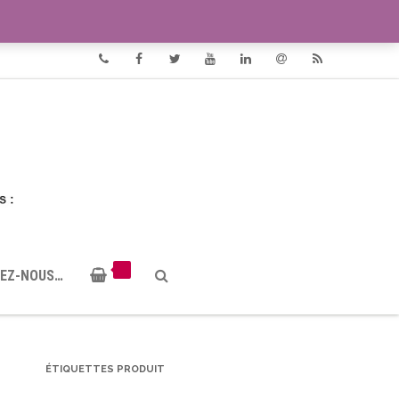
VIDÉOS
DOCUMENTS PDF
Phone
Facebook
Twitter
Youtube
Linkedin
Email
RSS
EZ-NOUS…
ÉTIQUETTES PRODUIT