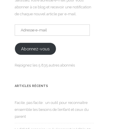
Saisissez votre adresse e-mail pour vous
abonner à ce blog et recevoir une notification
de chaque nouvel article par e-mail.
Adresse
e-
mail
Abonnez-vous
Rejoignez les 5 835 autres abonnés
ARTICLES RÉCENTS
Facile, pas facile : un outil pour reconnaître
ensemble les besoins de l’enfant et ceux du
parent