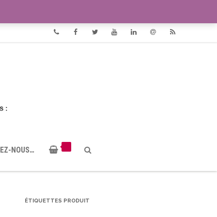
VIDÉOS
DOCUMENTS PDF
Phone
Facebook
Twitter
Youtube
Linkedin
Email
RSS
EZ-NOUS…
ÉTIQUETTES PRODUIT