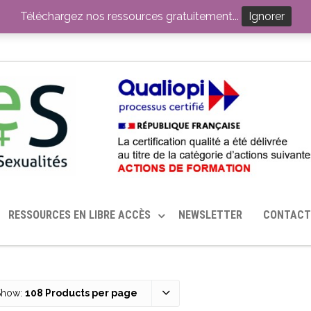
ITION PAR LE CERHES® FRANCE
OUTILS EN SANTÉ SEXUELLE
Téléchargez nos ressources gratuitement...
Ignorer
RESSOURCES EN LIBRE ACCÈS
NEWSLETTER
CONTACT
Show:
108 Products per page