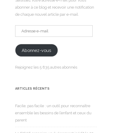
Saisissez votre adresse e-mail pour vous
abonner à ce blog et recevoir une notification
de chaque nouvel article par e-mail.
Adresse
e-
mail
Abonnez-vous
Rejoignez les 5 835 autres abonnés
ARTICLES RÉCENTS
Facile, pas facile : un outil pour reconnaître
ensemble les besoins de l’enfant et ceux du
parent