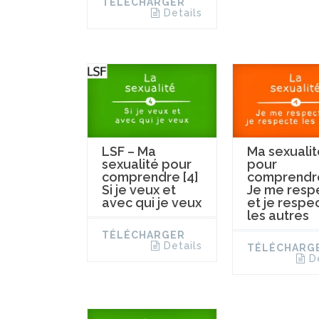
TÉLÉCHARGER
Details
LSF – Ma
Ma sexualit
sexualité pour
pour
comprendre [4]
comprendre
Si je veux et
Je me resp
avec qui je veux
et je respe
les autres
TÉLÉCHARGER
Details
TÉLÉCHARG
D