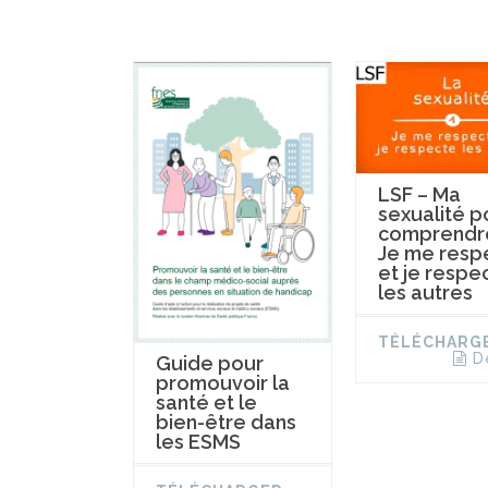
LSF – Ma
sexualité p
comprendre
Je me resp
et je respe
les autres
TÉLÉCHARG
D
Guide pour
promouvoir la
santé et le
bien-être dans
les ESMS