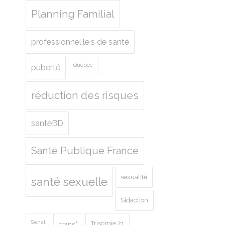
Planning Familial
professionnel.le.s de santé
Quebec
puberté
réduction des risques
santéBD
Santé Publique France
sexualité
santé sexuelle
Sidaction
Sénat
Trisomie 21
trans*