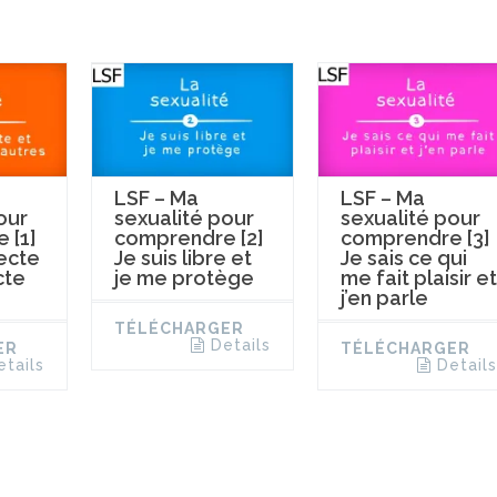
LSF – Ma
LSF – Ma
our
sexualité pour
sexualité pour
 [1]
comprendre [2]
comprendre [3]
ecte
Je suis libre et
Je sais ce qui
cte
je me protège
me fait plaisir et
j’en parle
TÉLÉCHARGER
Details
ER
TÉLÉCHARGER
etails
Details