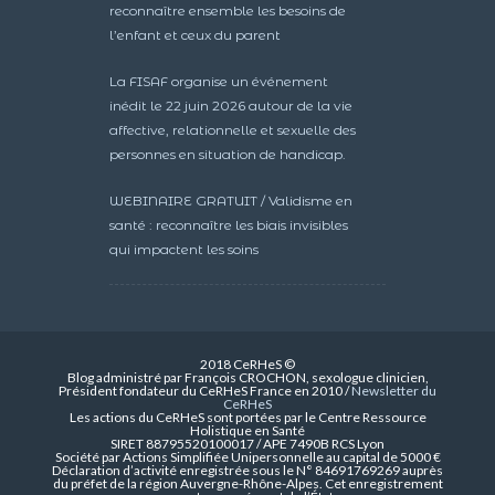
reconnaître ensemble les besoins de
l’enfant et ceux du parent
La FISAF organise un événement
inédit le 22 juin 2026 autour de la vie
affective, relationnelle et sexuelle des
personnes en situation de handicap.
WEBINAIRE GRATUIT / Validisme en
santé : reconnaître les biais invisibles
qui impactent les soins
2018 CeRHeS ©
Blog administré par François CROCHON, sexologue clinicien,
Président fondateur du CeRHeS France en 2010 /
Newsletter du
CeRHeS
Les actions du CeRHeS sont portées par le Centre Ressource
Holistique en Santé
SIRET 88795520100017 / APE 7490B RCS Lyon
Société par Actions Simplifiée Unipersonnelle au capital de 5000 €
Déclaration d’activité enregistrée sous le N° 84691769269 auprès
du préfet de la région Auvergne-Rhône-Alpes. Cet enregistrement