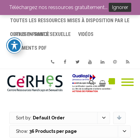
ACCUEIL
Téléchargez nos ressources gratuitement...
Ignorer
TOUTES LES RESSOURCES MISES À DISPOSITION PAR LE
CERHES® FRANCE
OUTILS EN SANTÉ SEXUELLE
VIDÉOS
DOCUMENTS PDF
Phone
Facebook
Twitter
Youtube
Linkedin
Email
RSS
Sort by:
Default Order
Show:
36 Products per page