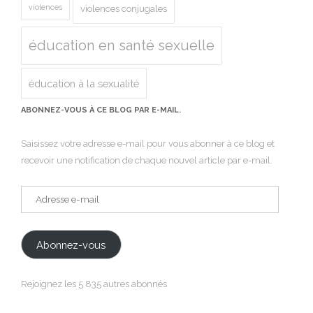
violences
violences conjugales
éducation en santé sexuelle
éducation à la sexualité
ABONNEZ-VOUS À CE BLOG PAR E-MAIL.
Saisissez votre adresse e-mail pour vous abonner à ce blog et
recevoir une notification de chaque nouvel article par e-mail.
Adresse
e-
mail
Abonnez-vous
Rejoignez les 5 835 autres abonnés