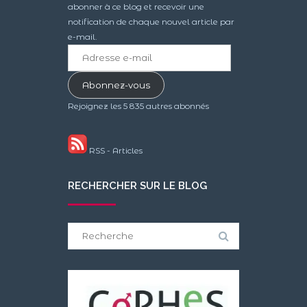
abonner à ce blog et recevoir une
notification de chaque nouvel article par
e-mail.
Adresse
e-
mail
Abonnez-vous
Rejoignez les 5 835 autres abonnés
RSS - Articles
RECHERCHER SUR LE BLOG
Search
for: