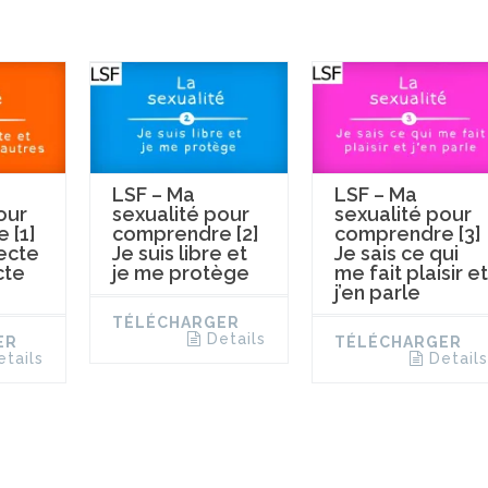
LSF – Ma
LSF – Ma
our
sexualité pour
sexualité pour
 [1]
comprendre [2]
comprendre [3]
ecte
Je suis libre et
Je sais ce qui
cte
je me protège
me fait plaisir et
j’en parle
TÉLÉCHARGER
Details
ER
TÉLÉCHARGER
etails
Details