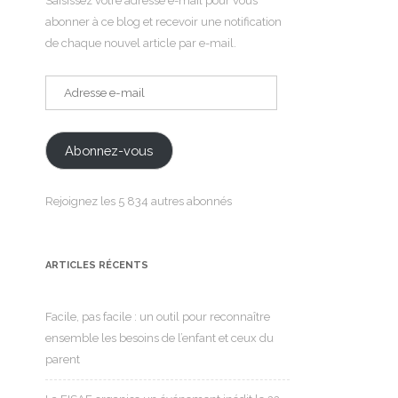
Saisissez votre adresse e-mail pour vous
abonner à ce blog et recevoir une notification
de chaque nouvel article par e-mail.
Adresse
e-
mail
Abonnez-vous
Rejoignez les 5 834 autres abonnés
ARTICLES RÉCENTS
Facile, pas facile : un outil pour reconnaître
ensemble les besoins de l’enfant et ceux du
parent