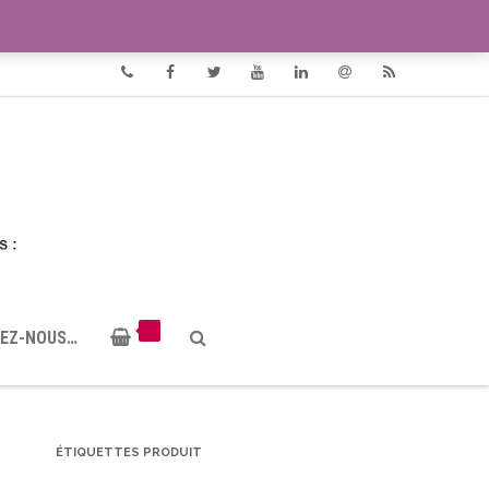
VIDÉOS
DOCUMENTS PDF
Phone
Facebook
Twitter
Youtube
Linkedin
Email
RSS
EZ-NOUS…
ÉTIQUETTES PRODUIT