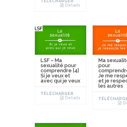
TÉLÉCHARGER
Details
LSF – Ma
Ma sexualit
sexualité pour
pour
comprendre [4]
comprendre
Si je veux et
Je me resp
avec qui je veux
et je respe
les autres
TÉLÉCHARGER
Details
TÉLÉCHARG
D