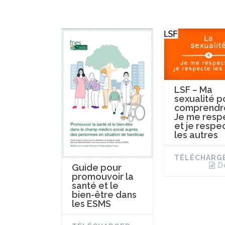
LSF – Ma
sexualité p
comprendre
Je me resp
et je respe
les autres
TÉLÉCHARG
D
Guide pour
promouvoir la
santé et le
bien-être dans
les ESMS