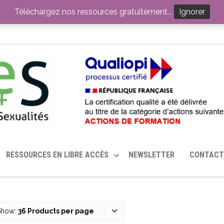
ITION PAR LE CERHES® FRANCE
OUTILS EN SANTÉ SEXUELLE
Téléchargez nos ressources gratuitement...
Ignorer
RESSOURCES EN LIBRE ACCÈS
NEWSLETTER
CONTACT
Show:
36 Products per page