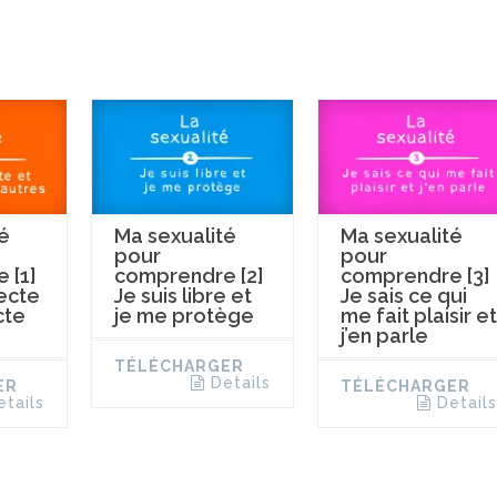
é
Ma sexualité
Ma sexualité
pour
pour
 [1]
comprendre [2]
comprendre [3]
ecte
Je suis libre et
Je sais ce qui
cte
je me protège
me fait plaisir et
j’en parle
TÉLÉCHARGER
Details
ER
TÉLÉCHARGER
etails
Details