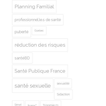
Planning Familial
professionnel.le.s de santé
Quebec
puberté
réduction des risques
santéBD
Santé Publique France
sexualité
santé sexuelle
Sidaction
Sénat
Trisomie 21
trans*