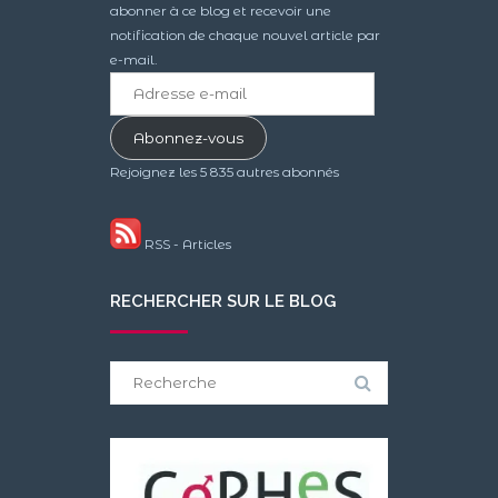
abonner à ce blog et recevoir une
notification de chaque nouvel article par
e-mail.
Adresse
e-
mail
Abonnez-vous
Rejoignez les 5 835 autres abonnés
RSS - Articles
RECHERCHER SUR LE BLOG
Search
for: