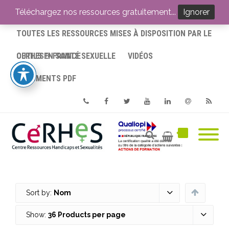
ACCUEIL
Téléchargez nos ressources gratuitement...
Ignorer
TOUTES LES RESSOURCES MISES À DISPOSITION PAR LE
CERHES® FRANCE
OUTILS EN SANTÉ SEXUELLE
VIDÉOS
DOCUMENTS PDF
Phone
Facebook
Twitter
Youtube
Linkedin
Email
RSS
Sort by:
Nom
Show:
36 Products per page