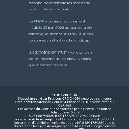
reconnaître ensemble les besoins de
l’enfant et ceux du parent
La FISAF organise un événement
inédit le 22 juin 2026 autour de la vie
affective, relationnelle et sexuelle des
personnes en situation de handicap.
WEBINAIRE GRATUIT / Validisme en
santé : reconnaître les biais invisibles
qui impactent les soins
2018 CeRHeS ©
Blog administré par François CROCHON, sexologue clinicien,
Président fondateur du CeRHeS France en 2010 /
Newsletter du
CeRHeS
Les actions du CeRHeS sont portées par le Centre Ressource
Holistique en Santé
SIRET 88795520100017 / APE 7490B RCS Lyon
Société par Actions Simplifiée Unipersonnelle au capital de 5000 €
Déclaration d’activité enregistrée sous le N° 84691769269 auprès
du préfet de la région Auvergne-Rhône-Alpes. Cet enregistrement