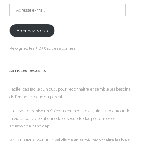
Adresse
e-
mail
Abonnez-vous
Rejoignez les 5 835 autres abonnés
ARTICLES RÉCENTS
Facile, pas facile : un outil pour reconnaître ensemble les besoins
de l’enfant et ceux du parent
La FISAF organise un événement inédit le 22 juin 2026 autour de
la vie affective, relationnelle et sexuelle des personnes en
situation de handicap.
WEBINAIRE GRATUIT / Validisme en santé : reconnaître les biais