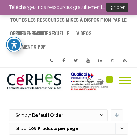
ACCUEIL
Téléchargez nos ressources gratuitement...
Ignorer
TOUTES LES RESSOURCES MISES À DISPOSITION PAR LE
CERHES® FRANCE
OUTILS EN SANTÉ SEXUELLE
VIDÉOS
DOCUMENTS PDF
Phone
Facebook
Twitter
Youtube
Linkedin
Email
RSS
Sort by:
Default Order
Show:
108 Products per page