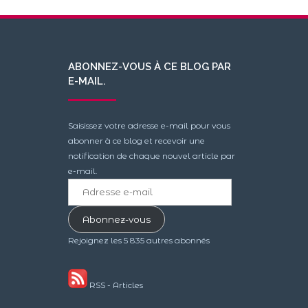
ABONNEZ-VOUS À CE BLOG PAR
E-MAIL.
Saisissez votre adresse e-mail pour vous
abonner à ce blog et recevoir une
notification de chaque nouvel article par
e-mail.
Adresse
e-
mail
Abonnez-vous
Rejoignez les 5 835 autres abonnés
RSS - Articles