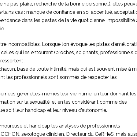
de ne pas plaire, recherche de la bonne personne…), elles peuv
ertains cas : manque de confiance en soi accentué, acceptati
endance dans les gestes de la vie quotidienne, impossibilité 
ie…
re incompatibles. Lorsque l’on évoque les pistes d’améliorat
elles qui les entourent (proches, soignants, professionnels 
ressortent :
 chacun, base de toute intimité, mais qui est souvent mise à m
nt les professionnels sont sommés de respecter les
ernées gérer elles-mêmes leur vie intime, en leur donnant les
mation sur la sexualité, et en les considérant comme des
e soit leur handicap et leur niveau d’autonomie.
amoureuse et handicap les analyses de professionnels
CROCHON, sexologue clinicien, Directeur du CeRHeS, mais auss