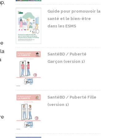
ap,
Guide pour promouvoir la
santé et le bien-être
dans les ESMS
ne
la
SantéBD / Puberté
à
Garçon (version 1)
SantéBD / Puberté Fille
(version 1)
re