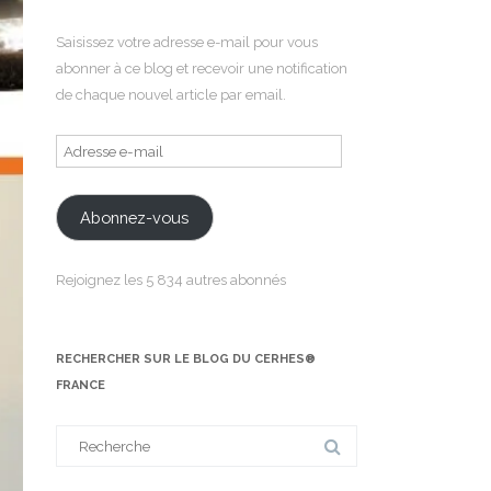
Saisissez votre adresse e-mail pour vous
abonner à ce blog et recevoir une notification
de chaque nouvel article par email.
Adresse
e-
mail
Abonnez-vous
Rejoignez les 5 834 autres abonnés
RECHERCHER SUR LE BLOG DU CERHES®
FRANCE
Search
for: