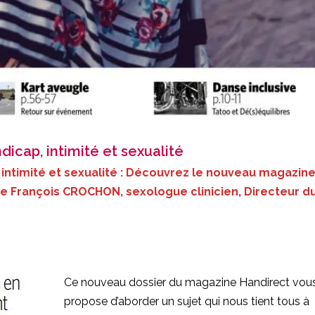
icap, intimité et sexualité
intimité et sexualité : Découvrez le nouveau magazin
de François CROCHON, sexologue clinicien, Directeur d
Ce nouveau dossier du magazine Handirect vou
propose d’aborder un sujet qui nous tient tous à