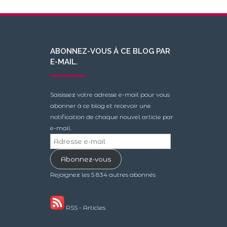
ABONNEZ-VOUS À CE BLOG PAR
E-MAIL.
Saisissez votre adresse e-mail pour vous
abonner à ce blog et recevoir une
notification de chaque nouvel article par
e-mail.
Adresse
e-
Abonnez-vous
mail
Rejoignez les 5 834 autres abonnés
RSS - Articles