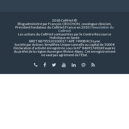
2018 CeRHeS ©
Blog administré par François CROCHON, sexologue clinicien,
Président fondateur du CeRHeS France en 2010 /
Newsletter du
CeRHeS
Les actions du CeRHeS sont portées par le Centre Ressource
Holistique en Santé
SIRET 88795520100017 / APE 7490B RCS Lyon
Société par Actions Simplifiée Unipersonnelle au capital de 5000 €
Déclaration d’activité enregistrée sous le N° 84691769269 auprès
du préfet de la région Auvergne-Rhône-Alpes. Cet enregistrement
ne vaut pas agrément de l’État.