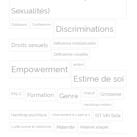
Sexualités)
Colloques
Conférence
Discriminations
Déficience intellectuelle
Droits sexuels
Déficience visuelle
enfant
Empowerment
Estime de soi
Gratuit
FALC
Grossesse
Formation
Genre
Handicap moteur
Handicap psychique
Intervenant·e·s pair·e·s
IST VIH Sida
Lutte contre le validisme
Maternité
Matériel adapté