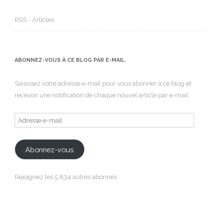
RSS - Articles
ABONNEZ-VOUS À CE BLOG PAR E-MAIL.
Saisissez votre adresse e-mail pour vous abonner à ce blog et
recevoir une notification de chaque nouvel article par e-mail.
Adresse
e-
mail
Abonnez-vous
Rejoignez les 5 834 autres abonnés