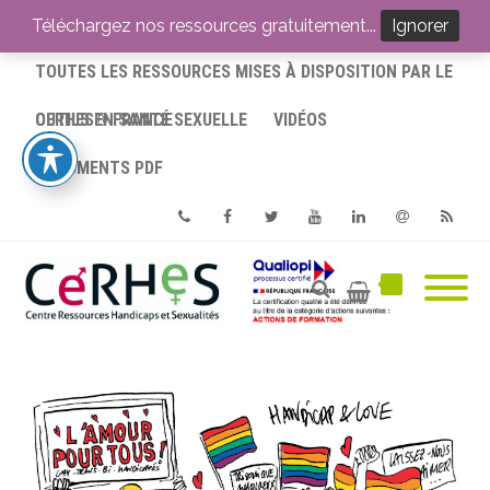
ACCUEIL
Téléchargez nos ressources gratuitement...
Ignorer
TOUTES LES RESSOURCES MISES À DISPOSITION PAR LE
CERHES® FRANCE
OUTILS EN SANTÉ SEXUELLE
VIDÉOS
DOCUMENTS PDF
Phone
Facebook
Twitter
Youtube
Linkedin
Email
RSS