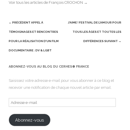
Voir tous les articles de François CROCHON
→
Post
← PRÉCÉDENT
APPEL À
J’AIME ! FESTIVAL DE L’AMOUR POUR
navigation
TÉMOIGNAGES ET RENCONTRES
TOUS LES ÂGES ET TOUTES LES
POUR LA RÉALISATION D’UN FILM
DIFFÉRENCES
SUIVANT →
DOCUMENTAIRE : DV & LGBT
ABONNEZ-VOUS AU BLOG DU CERHES® FRANCE
Saisissez votre adresse e-mail pour vous abonner à ce blog et
recevoir une notification de chaque nouvel article par email.
Adresse
e-
mail
Abonnez-vous