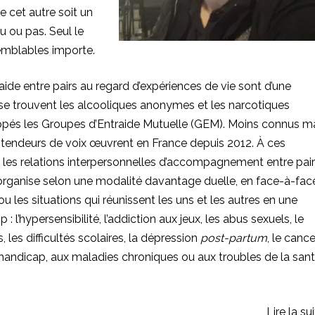
ue cet autre soit un
u ou pas. Seul le
semblables importe.
raide entre pairs au regard d’expériences de vie sont d’une
 se trouvent les alcooliques anonymes et les narcotiques
és les Groupes d’Entraide Mutuelle (GEM). Moins connus m
entendeurs de voix œuvrent en France depuis 2012. À ces
er les relations interpersonnelles d’accompagnement entre pair
s’organise selon une modalité davantage duelle, en face-à-fac
u les situations qui réunissent les uns et les autres en une
 l’hypersensibilité, l’addiction aux jeux, les abus sexuels, le
 les difficultés scolaires, la dépression
post-partum
, le cance
s au handicap, aux maladies chroniques ou aux
troubles de la san
Lire la su