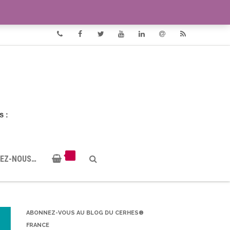
VIDÉOS
DOCUMENTS PDF
Phone
Facebook
Twitter
Youtube
Linkedin
Email
RSS
EZ-NOUS…
ABONNEZ-VOUS AU BLOG DU CERHES®
FRANCE