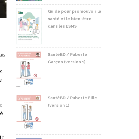
Guide pour promouvoir la
santé et le bien-être
dans les ESMS
ais
SantéBD / Puberté
Garçon (version 1)
s.
e,
SantéBD / Puberté Fille
r,
(version 1)
té
ite…