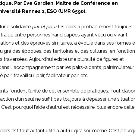
tique. Par Eve Gardien, Maitre de Conférence en
niversité Rennes 2, ESO (UMR 6590).
d’une solidarité
par et pour
les pairs a probablement toujours
traide entre personnes handicapées
ayant vécu ou vivant
ations et des épreuves similaires, a évolué dans ses formes e
u gré des époques, des territoires et des cultures, en fonction
 traversées. Aujourd’hui existe une pluralité de figures et
 dans l’ accompagnement par les
pairs-aidants
, pairémulateur,
air, travailleur pair, facilitateur pair, etc.
nts fondent l’unité de cet ensemble de pratiques. Tout d’abor
l’action d’un seul ne suffit pas toujours à dépasser une situatio
 C’est pourquoi l’aide d’autrui est nécessaire, plus encore cell
rs est tout autant utile à autrui qu’à soi-même. C’est pourq