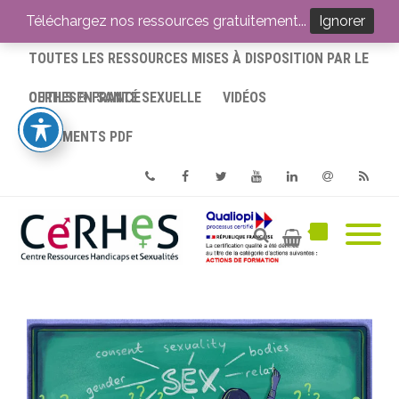
ACCUEIL
Téléchargez nos ressources gratuitement...
Ignorer
TOUTES LES RESSOURCES MISES À DISPOSITION PAR LE
CERHES® FRANCE
OUTILS EN SANTÉ SEXUELLE
VIDÉOS
DOCUMENTS PDF
Phone
Facebook
Twitter
Youtube
Linkedin
Email
RSS