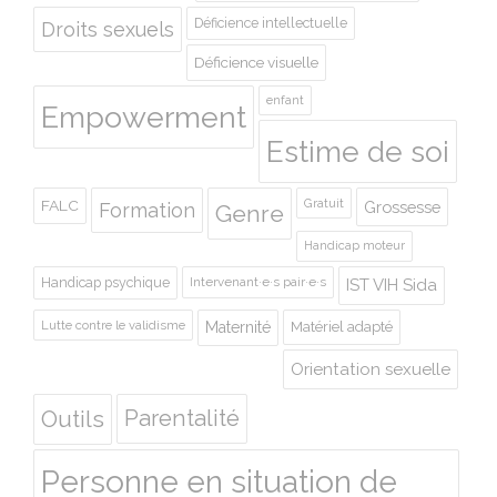
Déficience intellectuelle
Droits sexuels
Déficience visuelle
enfant
Empowerment
Estime de soi
Gratuit
FALC
Grossesse
Formation
Genre
Handicap moteur
Handicap psychique
Intervenant·e·s pair·e·s
IST VIH Sida
Lutte contre le validisme
Maternité
Matériel adapté
Orientation sexuelle
Outils
Parentalité
Personne en situation de