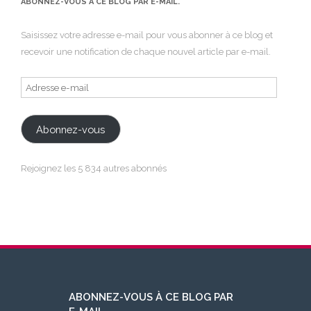
ABONNEZ-VOUS À CE BLOG PAR E-MAIL.
Saisissez votre adresse e-mail pour vous abonner à ce blog et
recevoir une notification de chaque nouvel article par e-mail.
Adresse
e-
mail
Abonnez-vous
Rejoignez les 5 834 autres abonnés
ABONNEZ-VOUS À CE BLOG PAR