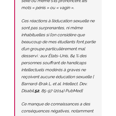
sexe ou même s’ils prononcent les
mots « pénis » ou « vagin ».
Ces réactions à l’éducation sexuelle ne
sont pas surprenantes, ni même
inhabituelles si l’on considère que
beaucoup de mes étudiants font partie
d’un groupe particulièrement mal
desservi : aux États-Unis, 84 % des
personnes souffrant de handicaps
intellectuels modérés à graves ne
reçoivent aucune éducation sexuelle [
Barnard-Brak L.
et al. Intellect. Dev.
Disabil.
52
, 85-97 (2014)
PubMed
]
Ce manque de connaissances a des
conséquences négatives, notamment