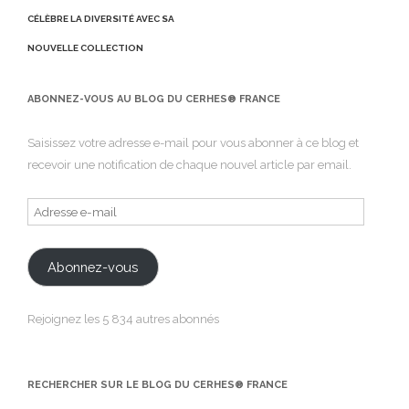
CÉLÈBRE LA DIVERSITÉ AVEC SA
NOUVELLE COLLECTION
ABONNEZ-VOUS AU BLOG DU CERHES® FRANCE
Saisissez votre adresse e-mail pour vous abonner à ce blog et
recevoir une notification de chaque nouvel article par email.
Adresse
e-
mail
Abonnez-vous
Rejoignez les 5 834 autres abonnés
RECHERCHER SUR LE BLOG DU CERHES® FRANCE