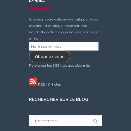
E-MAIL.
Saisissez votre adresse e-mail pour vous
abonner à ce blog et recevoir une
notification de chaque nouvel article par
e-mail.
Adresse
e-
Abonnez-vous
mail
Rejoignez les 5 834 autres abonnés
RSS - Articles
RECHERCHER SUR LE BLOG
Search
for: