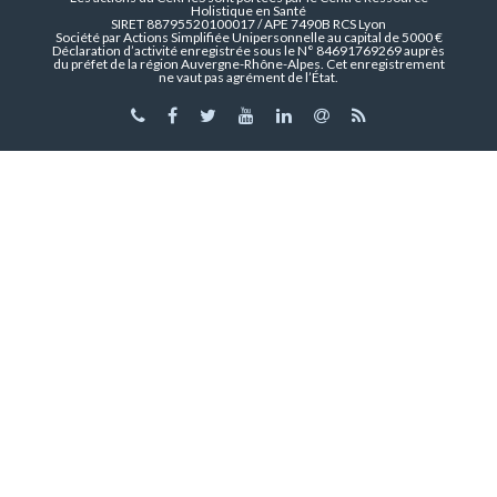
Holistique en Santé
SIRET 88795520100017 / APE 7490B RCS Lyon
Société par Actions Simplifiée Unipersonnelle au capital de 5000 €
Déclaration d’activité enregistrée sous le N° 84691769269 auprès
du préfet de la région Auvergne-Rhône-Alpes. Cet enregistrement
ne vaut pas agrément de l’État.