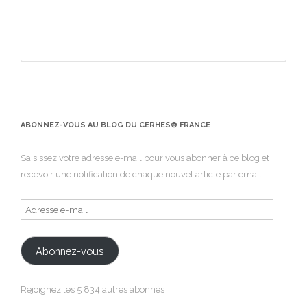
ABONNEZ-VOUS AU BLOG DU CERHES® FRANCE
Saisissez votre adresse e-mail pour vous abonner à ce blog et
recevoir une notification de chaque nouvel article par email.
Adresse
e-
mail
Abonnez-vous
Rejoignez les 5 834 autres abonnés