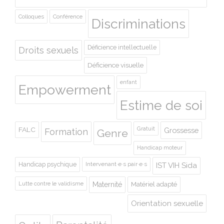
Colloques
Conférence
Discriminations
Déficience intellectuelle
Droits sexuels
Déficience visuelle
enfant
Empowerment
Estime de soi
Gratuit
FALC
Grossesse
Formation
Genre
Handicap moteur
Handicap psychique
Intervenant·e·s pair·e·s
IST VIH Sida
Lutte contre le validisme
Maternité
Matériel adapté
Orientation sexuelle