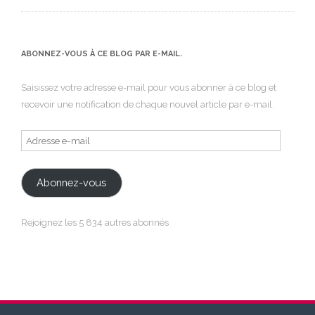
ABONNEZ-VOUS À CE BLOG PAR E-MAIL.
Saisissez votre adresse e-mail pour vous abonner à ce blog et
recevoir une notification de chaque nouvel article par e-mail.
Adresse
e-
mail
Abonnez-vous
Rejoignez les 5 834 autres abonnés