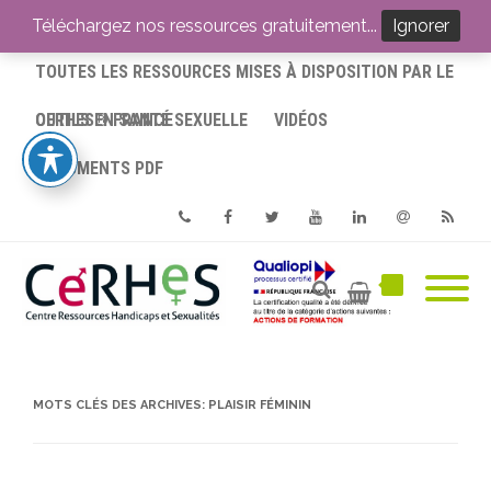
ACCUEIL
Téléchargez nos ressources gratuitement...
Ignorer
TOUTES LES RESSOURCES MISES À DISPOSITION PAR LE
CERHES® FRANCE
OUTILS EN SANTÉ SEXUELLE
VIDÉOS
DOCUMENTS PDF
Phone
Facebook
Twitter
Youtube
Linkedin
Email
RSS
MOTS CLÉS DES ARCHIVES:
PLAISIR FÉMININ