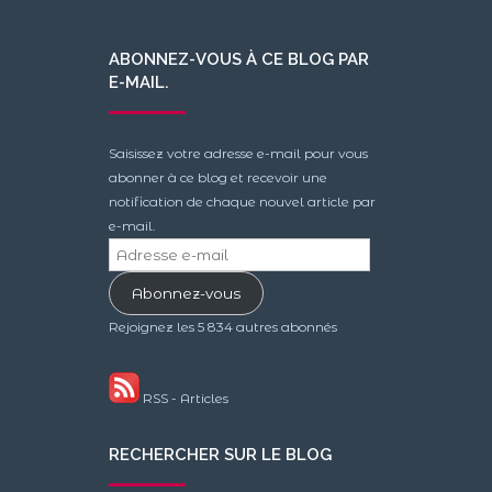
ABONNEZ-VOUS À CE BLOG PAR
E-MAIL.
Saisissez votre adresse e-mail pour vous
abonner à ce blog et recevoir une
notification de chaque nouvel article par
e-mail.
Adresse
e-
Abonnez-vous
mail
Rejoignez les 5 834 autres abonnés
RSS - Articles
RECHERCHER SUR LE BLOG