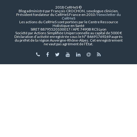
2018 CeRHeS ©
Blog administré par François CROCHON, sexologue clinicien,
Président fondateur du CeRHeS France en 2010 /
Newsletter du
CeRHeS
Les actions du CeRHeS sont portées par le Centre Ressource
Holistique en Santé
SIRET 88795520100017 / APE 7490B RCS Lyon
Société par Actions Simplifiée Unipersonnelle au capital de 5000 €
Déclaration d’activité enregistrée sous le N° 84691769269 auprès
du préfet de la région Auvergne-Rhône-Alpes. Cet enregistrement
ne vaut pas agrément de l’État.