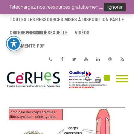
ACCUEIL
Téléchargez nos ressources gratuitement...
Ignorer
TOUTES LES RESSOURCES MISES À DISPOSITION PAR LE
CERHES® FRANCE
OUTILS EN SANTÉ SEXUELLE
VIDÉOS
DOCUMENTS PDF
Phone
Facebook
Twitter
Youtube
Linkedin
Email
RSS