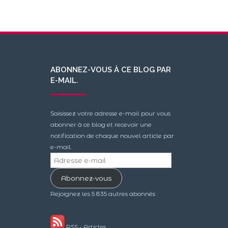
ABONNEZ-VOUS À CE BLOG PAR
E-MAIL.
Saisissez votre adresse e-mail pour vous
abonner à ce blog et recevoir une
notification de chaque nouvel article par
e-mail.
Adresse
e-
Abonnez-vous
mail
Rejoignez les 5 835 autres abonnés
RSS - Articles