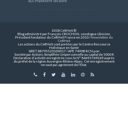
qui impactent les soins
2018 CeRHeS ©
Blog administré par François CROCHON, sexologue clinicien,
Président fondateur du CeRHeS France en 2010 /
Newsletter du
CeRHeS
Les actions du CeRHeS sont portées par le Centre Ressource
Holistique en Santé
SIRET 88795520100017 / APE 7490B RCS Lyon
Société par Actions Simplifiée Unipersonnelle au capital de 5000 €
Déclaration d’activité enregistrée sous le N° 84691769269 auprès
du préfet de la région Auvergne-Rhône-Alpes. Cet enregistrement
ne vaut pas agrément de l’État.