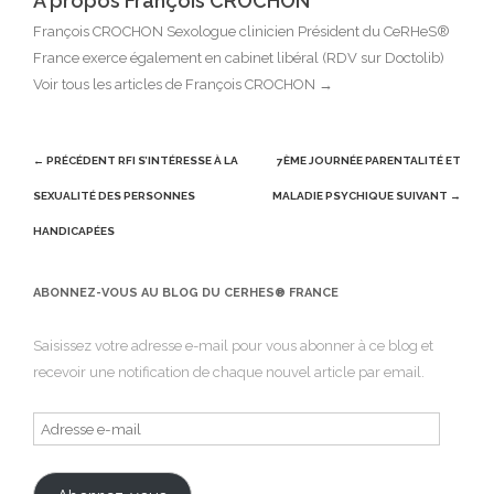
A propos François CROCHON
François CROCHON Sexologue clinicien Président du CeRHeS®
France exerce également en cabinet libéral (RDV sur Doctolib)
Voir tous les articles de François CROCHON
→
Post
← PRÉCÉDENT
RFI S’INTÉRESSE À LA
7ÈME JOURNÉE PARENTALITÉ ET
navigation
SEXUALITÉ DES PERSONNES
MALADIE PSYCHIQUE
SUIVANT →
HANDICAPÉES
ABONNEZ-VOUS AU BLOG DU CERHES® FRANCE
Saisissez votre adresse e-mail pour vous abonner à ce blog et
recevoir une notification de chaque nouvel article par email.
Adresse
e-
mail