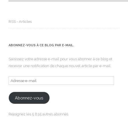
RSS - Articles
ABONNEZ-VOUS À CE BLOG PAR E-MAIL.
Saisissez votre adresse e-mail pour vous abonner à ce blog et
recevoir une notification de chaque nouvel article par e-mail.
Adresse
e-
mail
Abonnez-vous
Rejoignez les 5 835 autres abonnés