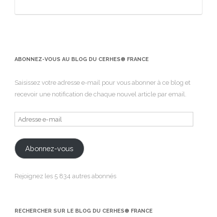
ABONNEZ-VOUS AU BLOG DU CERHES® FRANCE
Saisissez votre adresse e-mail pour vous abonner à ce blog et
recevoir une notification de chaque nouvel article par email.
Adresse
e-
mail
Abonnez-vous
Rejoignez les 5 834 autres abonnés
RECHERCHER SUR LE BLOG DU CERHES® FRANCE