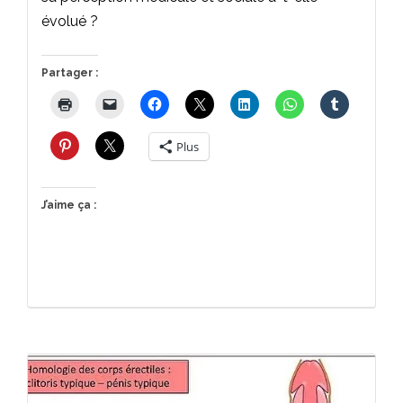
évolué ?
Partager :
Plus
J’aime ça :