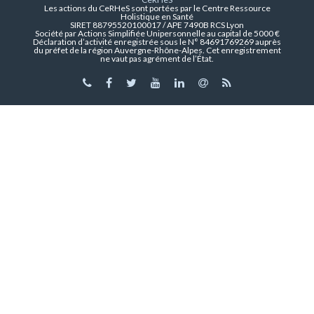
Les actions du CeRHeS sont portées par le Centre Ressource
Holistique en Santé
SIRET 88795520100017 / APE 7490B RCS Lyon
Société par Actions Simplifiée Unipersonnelle au capital de 5000 €
Déclaration d’activité enregistrée sous le N° 84691769269 auprès
du préfet de la région Auvergne-Rhône-Alpes. Cet enregistrement
ne vaut pas agrément de l’État.