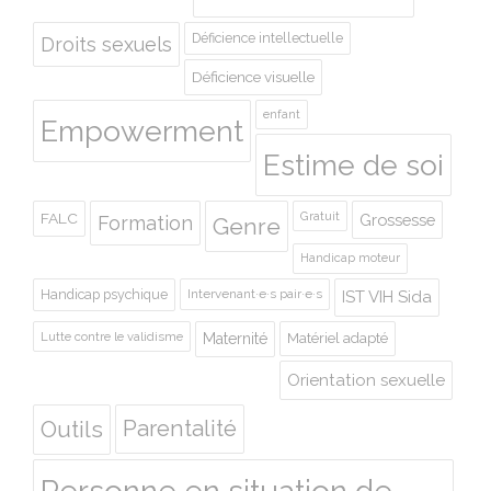
Déficience intellectuelle
Droits sexuels
Déficience visuelle
enfant
Empowerment
Estime de soi
Gratuit
FALC
Grossesse
Formation
Genre
Handicap moteur
Handicap psychique
Intervenant·e·s pair·e·s
IST VIH Sida
Lutte contre le validisme
Maternité
Matériel adapté
Orientation sexuelle
Outils
Parentalité