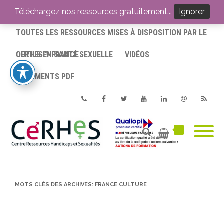
ACCUEIL
Téléchargez nos ressources gratuitement...
Ignorer
TOUTES LES RESSOURCES MISES À DISPOSITION PAR LE
CERHES® FRANCE
OUTILS EN SANTÉ SEXUELLE
VIDÉOS
DOCUMENTS PDF
Phone
Facebook
Twitter
Youtube
Linkedin
Email
RSS
MOTS CLÉS DES ARCHIVES:
FRANCE CULTURE