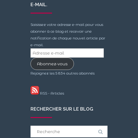
E-MAIL.
Saisissez votre adresse e-mail pour vous
abonner à ce blog et recevoir une
notification de chaque nouvel article par
e-mail.
Adresse
e-
Abonnez-vous
mail
Rejoignez les 5 834 autres abonnés
RSS - Articles
RECHERCHER SUR LE BLOG
Search
for: