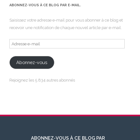
ABONNEZ-VOUS À CE BLOG PAR E-MAIL.
Saisissez votre adresse e-mail pour vous abonner à ce blog et
recevoir une notification de chaque nouvel article par e-mail.
Adresse
e-
mail
Abonnez-vous
Rejoignez les 5 834 autres abonnés
ABONNEZ-VOUS À CE BLOG PAR