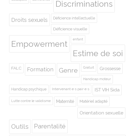
Discriminations
Déficience intellectuelle
Droits sexuels
Déficience visuelle
enfant
Empowerment
Estime de soi
Gratuit
FALC
Grossesse
Formation
Genre
Handicap moteur
Handicap psychique
Intervenant·e·s pair·e·s
IST VIH Sida
Lutte contre le validisme
Maternité
Matériel adapté
Orientation sexuelle
Outils
Parentalité