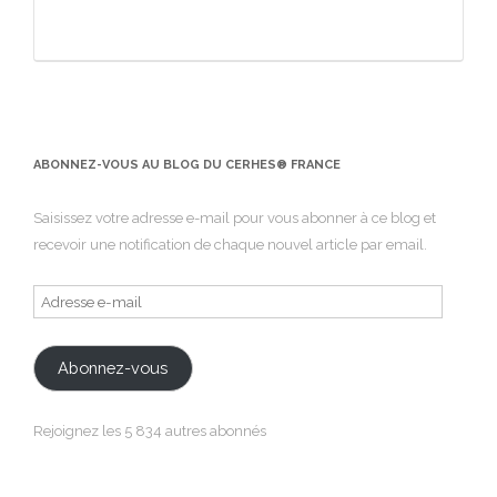
ABONNEZ-VOUS AU BLOG DU CERHES® FRANCE
Saisissez votre adresse e-mail pour vous abonner à ce blog et
recevoir une notification de chaque nouvel article par email.
Adresse
e-
mail
Abonnez-vous
Rejoignez les 5 834 autres abonnés