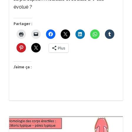
évolué ?
Partager :
Plus
J’aime ça :