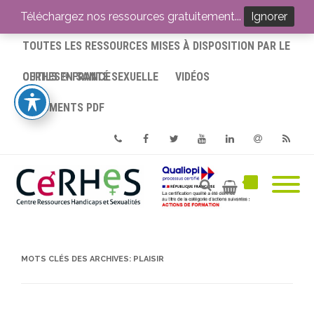
ACCUEIL
Téléchargez nos ressources gratuitement...
Ignorer
TOUTES LES RESSOURCES MISES À DISPOSITION PAR LE
CERHES® FRANCE
OUTILS EN SANTÉ SEXUELLE
VIDÉOS
DOCUMENTS PDF
Phone
Facebook
Twitter
Youtube
Linkedin
Email
RSS
MOTS CLÉS DES ARCHIVES:
PLAISIR