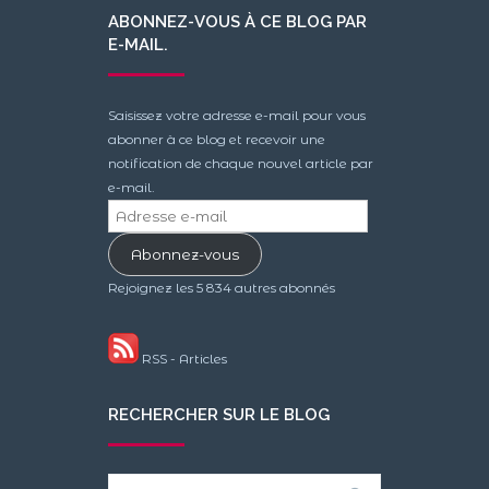
ABONNEZ-VOUS À CE BLOG PAR
E-MAIL.
Saisissez votre adresse e-mail pour vous
abonner à ce blog et recevoir une
notification de chaque nouvel article par
e-mail.
Adresse
e-
Abonnez-vous
mail
Rejoignez les 5 834 autres abonnés
RSS - Articles
RECHERCHER SUR LE BLOG
Search