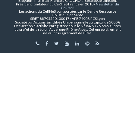
Blog administré par François CROCHON, sexologue clinicien,
Président fondateur du CeRHeS France en 2010 /
Newsletter du
CeRHeS
Les actions du CeRHeS sont portées par le Centre Ressource
Holistique en Santé
SIRET 88795520100017 / APE 7490B RCS Lyon
Société par Actions Simplifiée Unipersonnelle au capital de 5000 €
Déclaration d’activité enregistrée sous le N° 84691769269 auprès
du préfet de la région Auvergne-Rhône-Alpes. Cet enregistrement
ne vaut pas agrément de l’État.