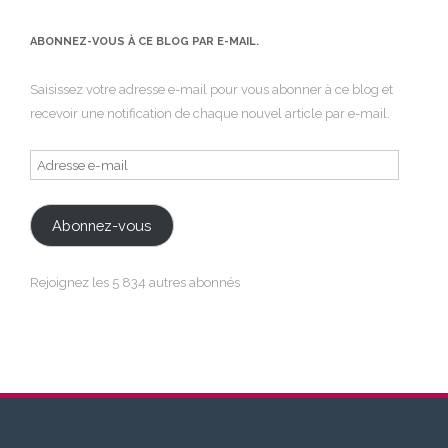
ABONNEZ-VOUS À CE BLOG PAR E-MAIL.
Saisissez votre adresse e-mail pour vous abonner à ce blog et
recevoir une notification de chaque nouvel article par e-mail.
Adresse
e-
mail
Abonnez-vous
Rejoignez les 5 834 autres abonnés