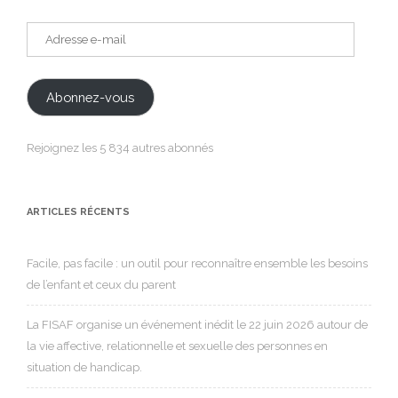
Adresse
e-
mail
Abonnez-vous
Rejoignez les 5 834 autres abonnés
ARTICLES RÉCENTS
Facile, pas facile : un outil pour reconnaître ensemble les besoins
de l’enfant et ceux du parent
La FISAF organise un événement inédit le 22 juin 2026 autour de
la vie affective, relationnelle et sexuelle des personnes en
situation de handicap.