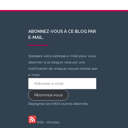
ABONNEZ-VOUS À CE BLOG PAR
E-MAIL.
Saisissez votre adresse e-mail pour vous
abonner à ce blog et recevoir une
notification de chaque nouvel article par
e-mail.
Adresse
e-
mail
Abonnez-vous
Rejoignez les 5 834 autres abonnés
RSS - Articles