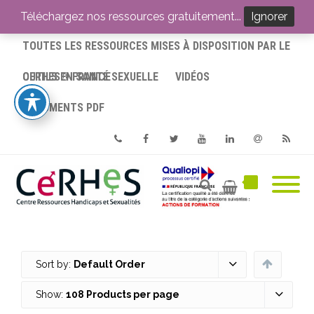
ACCUEIL
Téléchargez nos ressources gratuitement...
Ignorer
TOUTES LES RESSOURCES MISES À DISPOSITION PAR LE
CERHES® FRANCE
OUTILS EN SANTÉ SEXUELLE
VIDÉOS
DOCUMENTS PDF
Phone
Facebook
Twitter
Youtube
Linkedin
Email
RSS
Sort by:
Default Order
Show:
108 Products per page