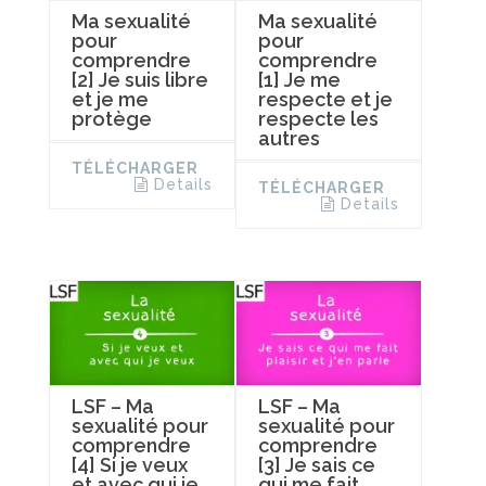
Ma sexualité
Ma sexualité
pour
pour
comprendre
comprendre
[2] Je suis libre
[1] Je me
et je me
respecte et je
protège
respecte les
autres
TÉLÉCHARGER
Details
TÉLÉCHARGER
Details
LSF – Ma
LSF – Ma
sexualité pour
sexualité pour
comprendre
comprendre
[4] Si je veux
[3] Je sais ce
et avec qui je
qui me fait