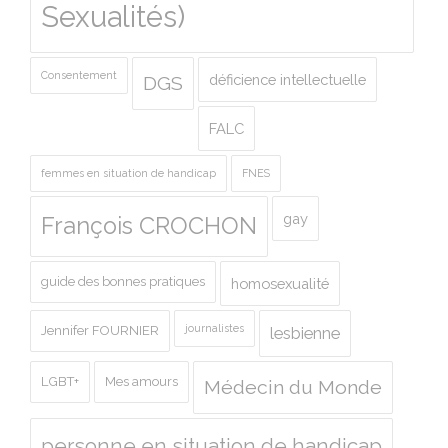
Sexualités)
Consentement
déficience intellectuelle
DGS
FALC
femmes en situation de handicap
FNES
gay
François CROCHON
guide des bonnes pratiques
homosexualité
journalistes
Jennifer FOURNIER
lesbienne
LGBT+
Mes amours
Médecin du Monde
personne en situation de handicap