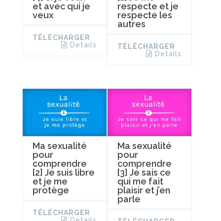
et avec qui je
respecte et je
veux
respecte les
autres
TÉLÉCHARGER
Details
TÉLÉCHARGER
Details
Ma sexualité
Ma sexualité
pour
pour
comprendre
comprendre
[2] Je suis libre
[3] Je sais ce
et je me
qui me fait
protège
plaisir et j’en
parle
TÉLÉCHARGER
Details