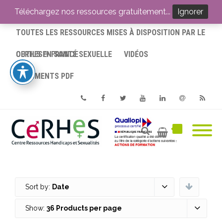
ACCUEIL
Téléchargez nos ressources gratuitement...
Ignorer
TOUTES LES RESSOURCES MISES À DISPOSITION PAR LE
CERHES® FRANCE
OUTILS EN SANTÉ SEXUELLE
VIDÉOS
DOCUMENTS PDF
Phone
Facebook
Twitter
Youtube
Linkedin
Email
RSS
Sort by:
Date
Show:
36 Products per page