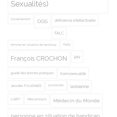
Sexualités)
Consentement
déficience intellectuelle
DGS
FALC
femmes en situation de handicap
FNES
gay
François CROCHON
guide des bonnes pratiques
homosexualité
journalistes
Jennifer FOURNIER
lesbienne
LGBT+
Mes amours
Médecin du Monde
personne en situation de handicap