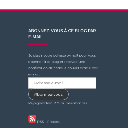
ABONNEZ-VOUS À CE BLOG PAR
E-MAIL.
Saisissez votre adresse e-mail pour vous
abonner à ce blog et recevoir une
notification de chaque nouvel article par
e-mail.
Adresse
e-
mail
Abonnez-vous
Rejoignez les 5 835 autres abonnés
RSS - Articles