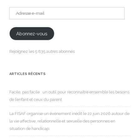
Adresse
e-
mail
Abonnez-vous
Rejoignez les 5 835 autres abonnés
ARTICLES RÉCENTS
Facile, pas facile : un outil pour reconnaître ensemble les besoins
de l’enfant et ceux du parent
La FISAF organise un événement inédit le 22 juin 2026 autour de
la vie affective, relationnelle et sexuelle des personnes en
situation de handicap.