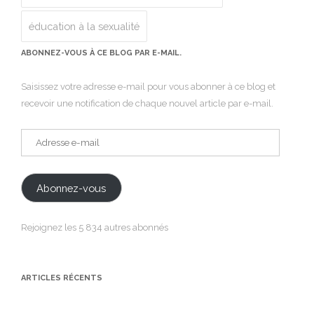
éducation à la sexualité
ABONNEZ-VOUS À CE BLOG PAR E-MAIL.
Saisissez votre adresse e-mail pour vous abonner à ce blog et
recevoir une notification de chaque nouvel article par e-mail.
Adresse
e-
mail
Abonnez-vous
Rejoignez les 5 834 autres abonnés
ARTICLES RÉCENTS