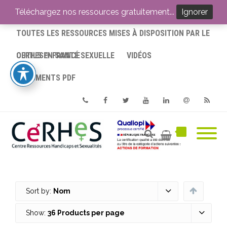
ACCUEIL
Téléchargez nos ressources gratuitement...
Ignorer
TOUTES LES RESSOURCES MISES À DISPOSITION PAR LE
CERHES® FRANCE
OUTILS EN SANTÉ SEXUELLE
VIDÉOS
DOCUMENTS PDF
Phone
Facebook
Twitter
Youtube
Linkedin
Email
RSS
Sort by:
Nom
Show:
36 Products per page