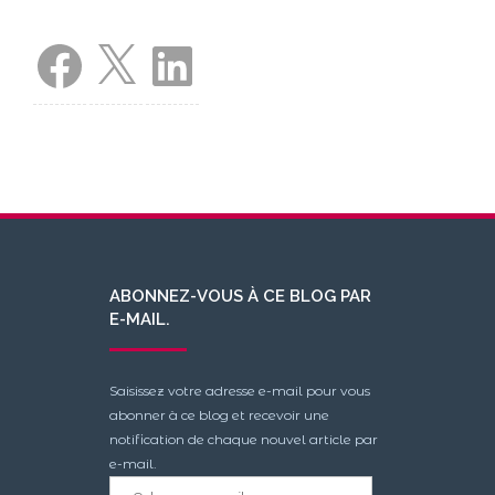
Facebook
X
LinkedIn
ABONNEZ-VOUS À CE BLOG PAR
E-MAIL.
Saisissez votre adresse e-mail pour vous
abonner à ce blog et recevoir une
notification de chaque nouvel article par
e-mail.
Adresse