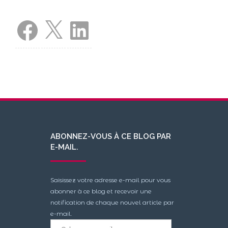
Facebook
X
LinkedIn
ABONNEZ-VOUS À CE BLOG PAR
E-MAIL.
Saisissez votre adresse e-mail pour vous
abonner à ce blog et recevoir une
notification de chaque nouvel article par
e-mail.
Adresse