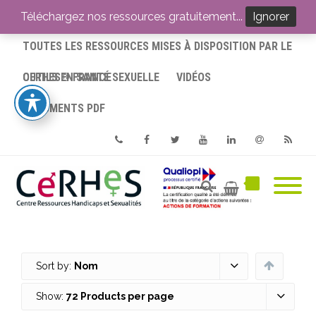
ACCUEIL
Téléchargez nos ressources gratuitement...
Ignorer
TOUTES LES RESSOURCES MISES À DISPOSITION PAR LE
CERHES® FRANCE
OUTILS EN SANTÉ SEXUELLE
VIDÉOS
DOCUMENTS PDF
Phone
Facebook
Twitter
Youtube
Linkedin
Email
RSS
Sort by:
Nom
Show:
72 Products per page