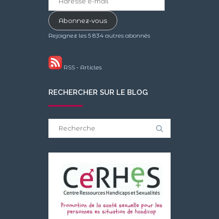
e-
mail
Abonnez-vous
Rejoignez les 5 834 autres abonnés
RSS - Articles
RECHERCHER SUR LE BLOG
Search
for: