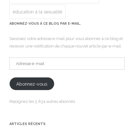
éducation à la sexualité
ABONNEZ-VOUS À CE BLOG PAR E-MAIL.
Saisissez votre adresse e-mail pour vous abonner à ce blog et
recevoir une notification de chaque nouvel article par e-mail.
Adresse
e-
mail
Abonnez-vous
Rejoignez les 5 834 autres abonnés
ARTICLES RÉCENTS