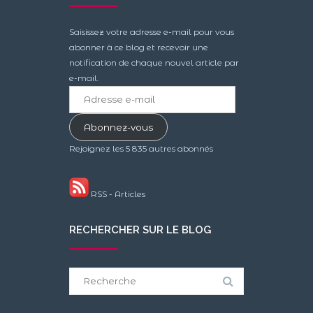
Saisissez votre adresse e-mail pour vous
abonner à ce blog et recevoir une
notification de chaque nouvel article par
e-mail.
Adresse
e-
mail
Abonnez-vous
Rejoignez les 5 835 autres abonnés
RSS - Articles
RECHERCHER SUR LE BLOG
Search
for: