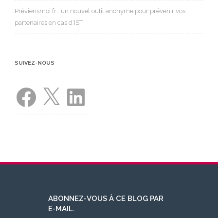
Préviensmoi.fr : un nouvel outil anonyme pour prévenir vos
partenaires en cas d’IST
SUIVEZ-NOUS
Facebook
X
LinkedIn
ABONNEZ-VOUS À CE BLOG PAR
E-MAIL.