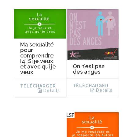
Ma sexualité
pour
comprendre
[4] Si je veux
On n’est pas
et avec qui je
des anges
veux
TÉLÉCHARGER
TÉLÉCHARGER
Details
Details