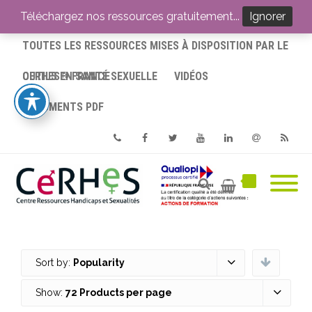
ACCUEIL
Téléchargez nos ressources gratuitement...
Ignorer
TOUTES LES RESSOURCES MISES À DISPOSITION PAR LE
CERHES® FRANCE
OUTILS EN SANTÉ SEXUELLE
VIDÉOS
DOCUMENTS PDF
Phone
Facebook
Twitter
Youtube
Linkedin
Email
RSS
Sort by:
Popularity
Show:
72 Products per page