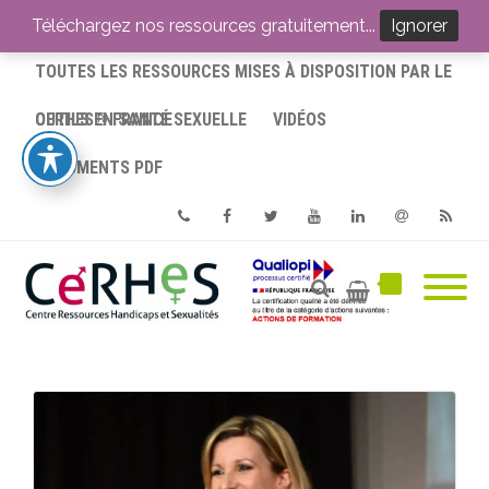
ACCUEIL
Téléchargez nos ressources gratuitement...
Ignorer
TOUTES LES RESSOURCES MISES À DISPOSITION PAR LE
CERHES® FRANCE
OUTILS EN SANTÉ SEXUELLE
VIDÉOS
DOCUMENTS PDF
Phone
Facebook
Twitter
Youtube
Linkedin
Email
RSS