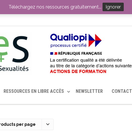
ITION PAR LE CERHES® FRANCE
OUTILS EN SANTÉ SEXUELLE
Téléchargez nos ressources gratuitement...
Ignorer
RESSOURCES EN LIBRE ACCÈS
NEWSLETTER
CONTACT
roducts per page