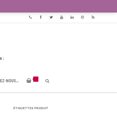
VIDÉOS
DOCUMENTS PDF
Phone
Facebook
Twitter
Youtube
Linkedin
Email
RSS
EZ-NOUS…
ÉTIQUETTES PRODUIT