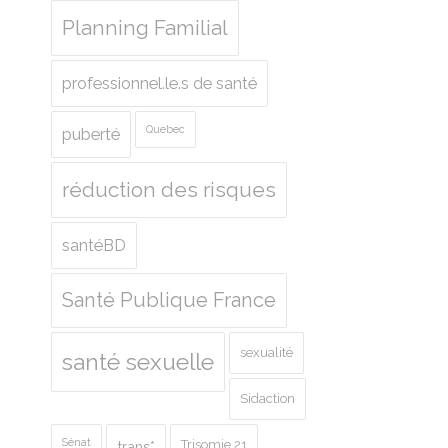
Planning Familial
professionnel.le.s de santé
Quebec
puberté
réduction des risques
santéBD
Santé Publique France
sexualité
santé sexuelle
Sidaction
Sénat
Trisomie 21
trans*