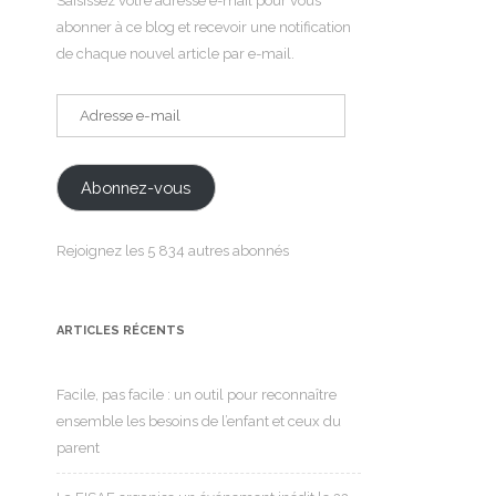
Saisissez votre adresse e-mail pour vous
abonner à ce blog et recevoir une notification
de chaque nouvel article par e-mail.
Adresse
e-
mail
Abonnez-vous
Rejoignez les 5 834 autres abonnés
ARTICLES RÉCENTS
Facile, pas facile : un outil pour reconnaître
ensemble les besoins de l’enfant et ceux du
parent