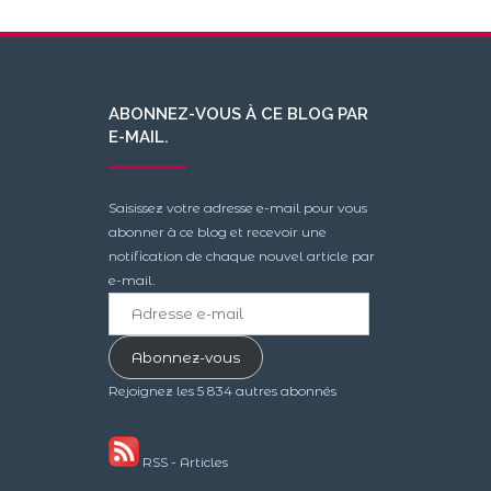
ABONNEZ-VOUS À CE BLOG PAR
E-MAIL.
Saisissez votre adresse e-mail pour vous
abonner à ce blog et recevoir une
notification de chaque nouvel article par
e-mail.
Adresse
e-
mail
Abonnez-vous
Rejoignez les 5 834 autres abonnés
RSS - Articles