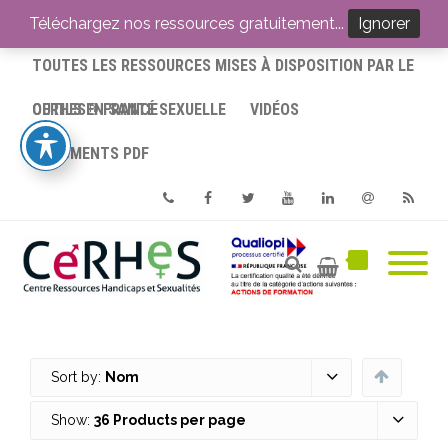
ACCUEIL
Téléchargez nos ressources gratuitement...
Ignorer
TOUTES LES RESSOURCES MISES À DISPOSITION PAR LE
CERHES® FRANCE
OUTILS EN SANTÉ SEXUELLE
VIDÉOS
DOCUMENTS PDF
Phone
Facebook
Twitter
Youtube
Linkedin
Email
RSS
Sort by:
Nom
Show:
36 Products per page