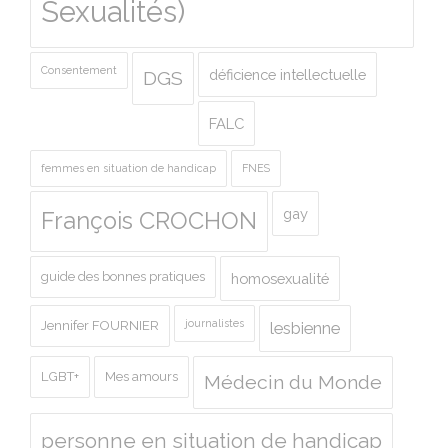
Sexualités)
Consentement
déficience intellectuelle
DGS
FALC
femmes en situation de handicap
FNES
gay
François CROCHON
guide des bonnes pratiques
homosexualité
journalistes
Jennifer FOURNIER
lesbienne
LGBT+
Mes amours
Médecin du Monde
personne en situation de handicap