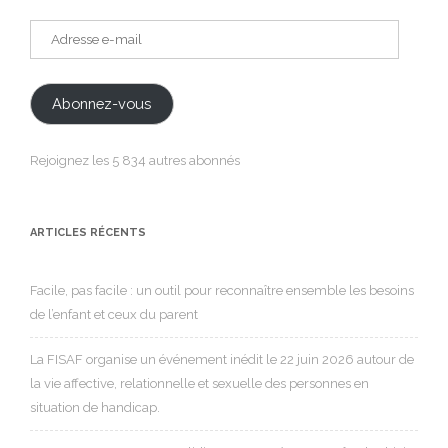
Adresse
e-
mail
Abonnez-vous
Rejoignez les 5 834 autres abonnés
ARTICLES RÉCENTS
Facile, pas facile : un outil pour reconnaître ensemble les besoins
de l’enfant et ceux du parent
La FISAF organise un événement inédit le 22 juin 2026 autour de
la vie affective, relationnelle et sexuelle des personnes en
situation de handicap.