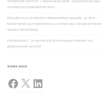
WEBINAIRE GRATUIT / Validisme en santé : reconnaître les biais
invisibles qui impactent les soins
Éducation à la vie affective, relationnelle et sexuelle : un droit
fondamental pour toutes et tous, y compris pour les personnes en
situation de handicap
Préviensmoi.fr : un nouvel outil anonyme pour prévenir vos
partenaires en cas d’IST
SUIVEZ-NOUS
Facebook
X
LinkedIn