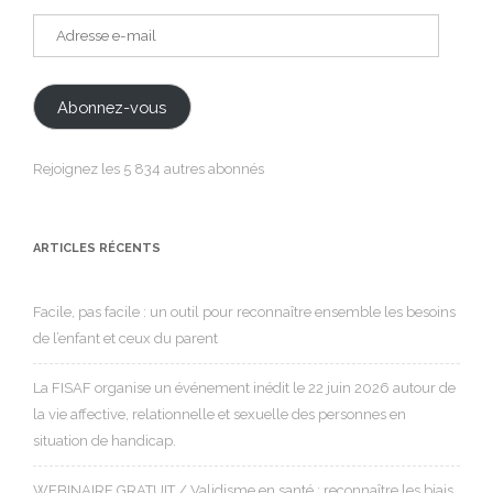
Adresse
e-
mail
Abonnez-vous
Rejoignez les 5 834 autres abonnés
ARTICLES RÉCENTS
Facile, pas facile : un outil pour reconnaître ensemble les besoins
de l’enfant et ceux du parent
La FISAF organise un événement inédit le 22 juin 2026 autour de
la vie affective, relationnelle et sexuelle des personnes en
situation de handicap.
WEBINAIRE GRATUIT / Validisme en santé : reconnaître les biais