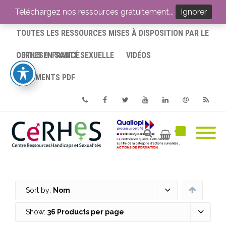
ACCUEIL
Téléchargez nos ressources gratuitement...
Ignorer
TOUTES LES RESSOURCES MISES À DISPOSITION PAR LE
CERHES® FRANCE
OUTILS EN SANTÉ SEXUELLE
VIDÉOS
DOCUMENTS PDF
Phone
Facebook
Twitter
Youtube
Linkedin
Email
RSS
Sort by:
Nom
Show:
36 Products per page