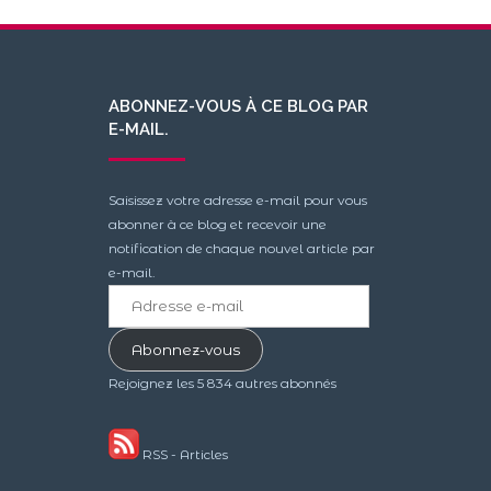
ABONNEZ-VOUS À CE BLOG PAR
E-MAIL.
Saisissez votre adresse e-mail pour vous
abonner à ce blog et recevoir une
notification de chaque nouvel article par
e-mail.
Adresse
e-
mail
Abonnez-vous
Rejoignez les 5 834 autres abonnés
RSS - Articles