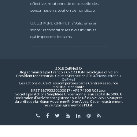
affective, relationnelle et sexuelle des
personnes en situation de handicap.
WEBINAIRE GRATUIT / Validisme en
santé : reconnaître les biais invisibles
qui impactent les soins
2018 CeRHeS ©
Blog administré par François CROCHON, sexologue clinicien,
Président fondateur du CeRHeS France en 2010 /
Newsletter du
CeRHeS
Les actions du CeRHeS sont portées par le Centre Ressource
Holistique en Santé
SIRET 88795520100017 / APE 7490B RCS Lyon
Société par Actions Simplifiée Unipersonnelle au capital de 5000 €
Déclaration d’activité enregistrée sous le N° 84691769269 auprès
du préfet de la région Auvergne-Rhône-Alpes. Cet enregistrement
ne vaut pas agrément de l’État.