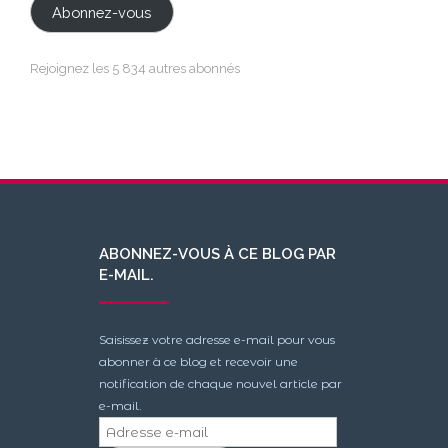
Abonnez-vous
Rejoignez les 5 834 autres abonnés
ABONNEZ-VOUS À CE BLOG PAR
E-MAIL.
Saisissez votre adresse e-mail pour vous
abonner à ce blog et recevoir une
notification de chaque nouvel article par
e-mail.
Adresse