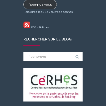
e-
Abonnez-vous
mail
Rejoignez les 5 834 autres abonnés
RSS - Articles
RECHERCHER SUR LE BLOG
Search
for: