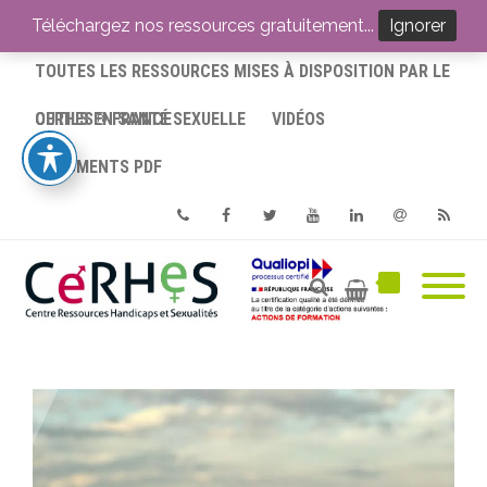
ACCUEIL
Téléchargez nos ressources gratuitement...
Ignorer
TOUTES LES RESSOURCES MISES À DISPOSITION PAR LE
CERHES® FRANCE
OUTILS EN SANTÉ SEXUELLE
VIDÉOS
DOCUMENTS PDF
Phone
Facebook
Twitter
Youtube
Linkedin
Email
RSS