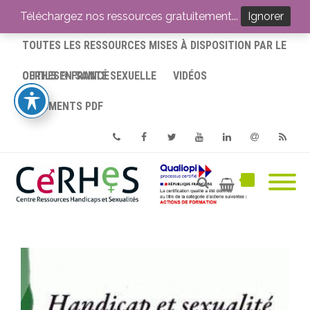
ACCUEIL
Téléchargez nos ressources gratuitement...
Ignorer
TOUTES LES RESSOURCES MISES À DISPOSITION PAR LE
CERHES® FRANCE
OUTILS EN SANTÉ SEXUELLE
VIDÉOS
DOCUMENTS PDF
Phone
Facebook
Twitter
Youtube
Linkedin
Email
RSS