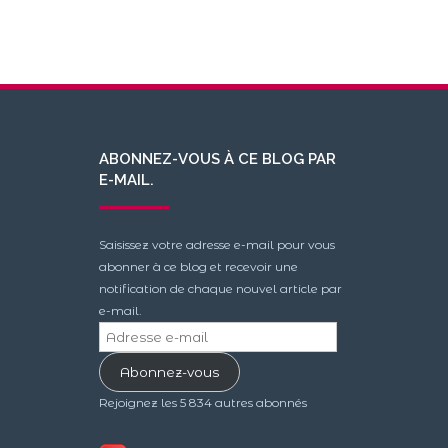
ABONNEZ-VOUS À CE BLOG PAR
E-MAIL.
Saisissez votre adresse e-mail pour vous
abonner à ce blog et recevoir une
notification de chaque nouvel article par
e-mail.
Adresse
e-
Abonnez-vous
mail
Rejoignez les 5 834 autres abonnés