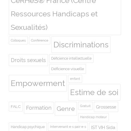
CeRHeS® France (Centre
Ressources Handicaps et
Sexualités)
Colloques
Conférence
Discriminations
Déficience intellectuelle
Droits sexuels
Déficience visuelle
enfant
Empowerment
Estime de soi
Gratuit
FALC
Grossesse
Formation
Genre
Handicap moteur
Handicap psychique
Intervenant·e·s pair·e·s
IST VIH Sida