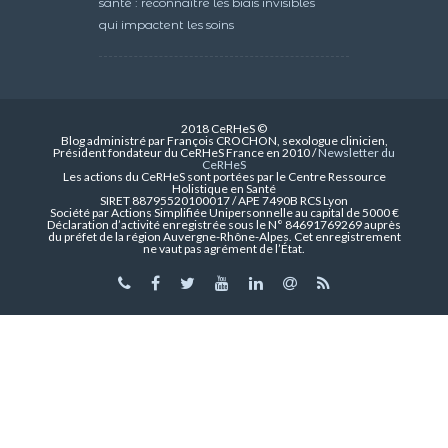
santé : reconnaître les biais invisibles
qui impactent les soins
2018 CeRHeS ©
Blog administré par François CROCHON, sexologue clinicien,
Président fondateur du CeRHeS France en 2010 /
Newsletter du
CeRHeS
Les actions du CeRHeS sont portées par le Centre Ressource
Holistique en Santé
SIRET 88795520100017 / APE 7490B RCS Lyon
Société par Actions Simplifiée Unipersonnelle au capital de 5000 €
Déclaration d’activité enregistrée sous le N° 84691769269 auprès
du préfet de la région Auvergne-Rhône-Alpes. Cet enregistrement
ne vaut pas agrément de l’État.