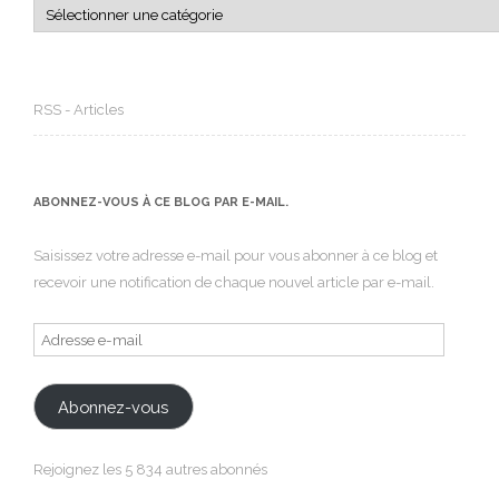
Catégories
RSS - Articles
ABONNEZ-VOUS À CE BLOG PAR E-MAIL.
Saisissez votre adresse e-mail pour vous abonner à ce blog et
recevoir une notification de chaque nouvel article par e-mail.
Adresse
e-
mail
Abonnez-vous
Rejoignez les 5 834 autres abonnés