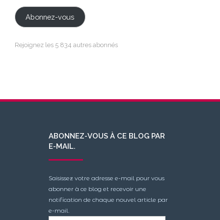
mail
Abonnez-vous
Rejoignez les 5 834 autres abonnés
ABONNEZ-VOUS À CE BLOG PAR
E-MAIL.
Saisissez votre adresse e-mail pour vous
abonner à ce blog et recevoir une
notification de chaque nouvel article par
e-mail.