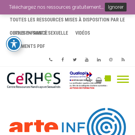
ACCUEIL
Téléchargez nos ressources gratuitement...
Ignorer
TOUTES LES RESSOURCES MISES À DISPOSITION PAR LE
CERHES® FRANCE
OUTILS EN SANTÉ SEXUELLE
VIDÉOS
DOCUMENTS PDF
Phone
Facebook
Twitter
Youtube
Linkedin
Email
RSS