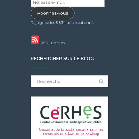
Adresse
e-
Abonnez-vous
mail
Rejoignez les 5 834 autres abonnés
RSS - Articles
RECHERCHER SUR LE BLOG
Search
for: