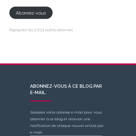
e-
mail
Abonnez-vous
Rejoignez les 5 834 autres abonnés
ABONNEZ-VOUS À CE BLOG PAR
E-MAIL.
Saisissez votre adresse e-mail pour vous
abonner à ce blog et recevoir une
notification de chaque nouvel article par
e-mail.