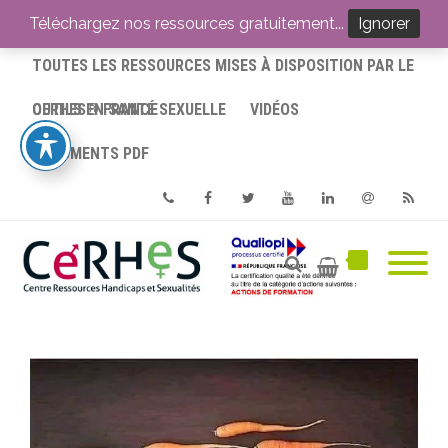
ACCUEIL
Téléchargez nos ressources gratuitement...
Ignorer
TOUTES LES RESSOURCES MISES À DISPOSITION PAR LE
CERHES® FRANCE
OUTILS EN SANTÉ SEXUELLE
VIDÉOS
DOCUMENTS PDF
Phone
Facebook
Twitter
Youtube
Linkedin
Email
RSS