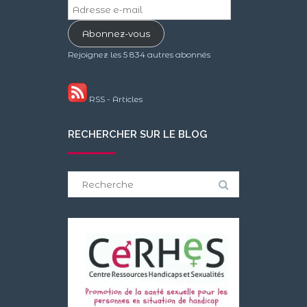
Adresse
e-
Abonnez-vous
mail
Rejoignez les 5 834 autres abonnés
RSS - Articles
RECHERCHER SUR LE BLOG
Search
for: