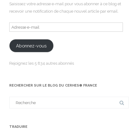
Saisissez votre adresse e-mail pour vous abonner à ce blog et
recevoir une notification de chaque nouvel article par email.
Adresse
e-
mail
Abonnez-vous
Rejoignez les 5 834 autres abonnés
RECHERCHER SUR LE BLOG DU CERHES® FRANCE
Search
for:
TRADUIRE