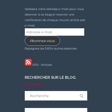
Saisissez votre adresse e-mail pour vous
abonner à ce blog et recevoir une
notification de chaque nouvel article par
e-mail.
Adresse
e-
Abonnez-vous
mail
Rejoignez les 5 834 autres abonnés
RSS - Articles
RECHERCHER SUR LE BLOG
Search
for: