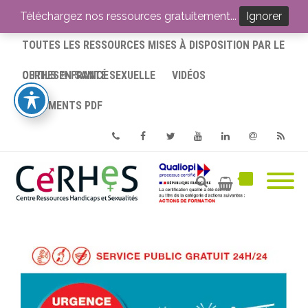
ACCUEIL
Téléchargez nos ressources gratuitement...
Ignorer
TOUTES LES RESSOURCES MISES À DISPOSITION PAR LE
CERHES® FRANCE
OUTILS EN SANTÉ SEXUELLE
VIDÉOS
DOCUMENTS PDF
Phone
Facebook
Twitter
Youtube
Linkedin
Email
RSS