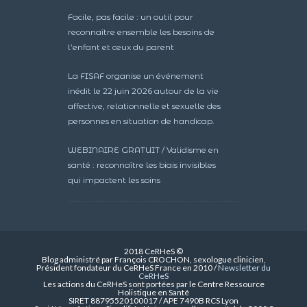
Facile, pas facile : un outil pour
reconnaître ensemble les besoins de
l’enfant et ceux du parent
La FISAF organise un événement
inédit le 22 juin 2026 autour de la vie
affective, relationnelle et sexuelle des
personnes en situation de handicap.
WEBINAIRE GRATUIT / Validisme en
santé : reconnaître les biais invisibles
qui impactent les soins
2018 CeRHeS ©
Blog administré par François CROCHON, sexologue clinicien,
Président fondateur du CeRHeS France en 2010 /
Newsletter du
CeRHeS
Les actions du CeRHeS sont portées par le Centre Ressource
Holistique en Santé
SIRET 88795520100017 / APE 7490B RCS Lyon