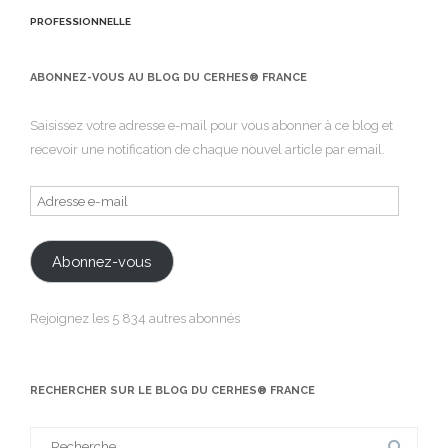
PROFESSIONNELLE
ABONNEZ-VOUS AU BLOG DU CERHES® FRANCE
Saisissez votre adresse e-mail pour vous abonner à ce blog et
recevoir une notification de chaque nouvel article par email.
Adresse
e-
mail
Abonnez-vous
Rejoignez les 5 834 autres abonnés
RECHERCHER SUR LE BLOG DU CERHES® FRANCE
Search