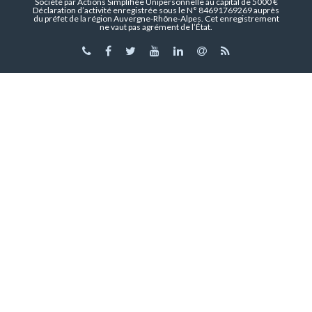
Société par Actions Simplifiée Unipersonnelle au capital de 5000 €
Déclaration d’activité enregistrée sous le N° 84691769269 auprès
du préfet de la région Auvergne-Rhône-Alpes. Cet enregistrement
ne vaut pas agrément de l’État.