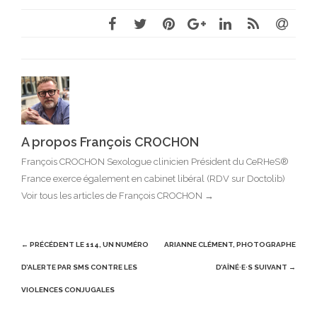
A propos François CROCHON
François CROCHON Sexologue clinicien Président du CeRHeS®
France exerce également en cabinet libéral (RDV sur Doctolib)
Voir tous les articles de François CROCHON
→
Post
← PRÉCÉDENT
LE 114, UN NUMÉRO
ARIANNE CLÉMENT, PHOTOGRAPHE
navigation
D’ALERTE PAR SMS CONTRE LES
D’AÎNÉ·E·S
SUIVANT →
VIOLENCES CONJUGALES