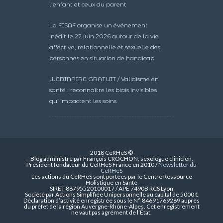
l’enfant et ceux du parent
La FISAF organise un événement
inédit le 22 juin 2026 autour de la vie
affective, relationnelle et sexuelle des
personnes en situation de handicap.
WEBINAIRE GRATUIT / Validisme en
santé : reconnaître les biais invisibles
qui impactent les soins
2018 CeRHeS ©
Blog administré par François CROCHON, sexologue clinicien,
Président fondateur du CeRHeS France en 2010 /
Newsletter du
CeRHeS
Les actions du CeRHeS sont portées par le Centre Ressource
Holistique en Santé
SIRET 88795520100017 / APE 7490B RCS Lyon
Société par Actions Simplifiée Unipersonnelle au capital de 5000 €
Déclaration d’activité enregistrée sous le N° 84691769269 auprès
du préfet de la région Auvergne-Rhône-Alpes. Cet enregistrement
ne vaut pas agrément de l’État.