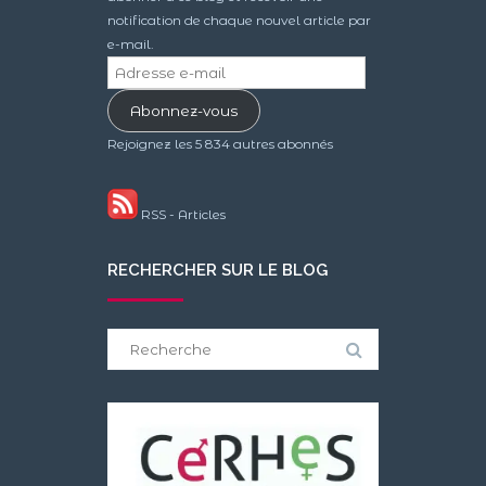
notification de chaque nouvel article par
e-mail.
Adresse
e-
Abonnez-vous
mail
Rejoignez les 5 834 autres abonnés
RSS - Articles
RECHERCHER SUR LE BLOG
Search
for: