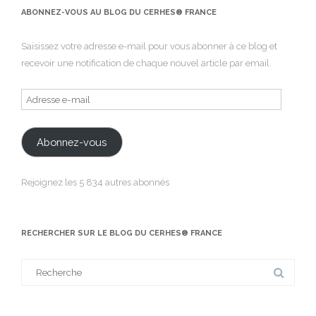
ABONNEZ-VOUS AU BLOG DU CERHES® FRANCE
Saisissez votre adresse e-mail pour vous abonner à ce blog et
recevoir une notification de chaque nouvel article par email.
Adresse
e-
mail
Abonnez-vous
Rejoignez les 5 834 autres abonnés
RECHERCHER SUR LE BLOG DU CERHES® FRANCE
Search
for: