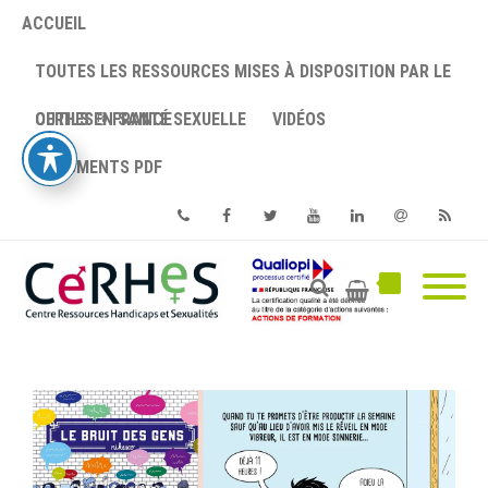
ACCUEIL
TOUTES LES RESSOURCES MISES À DISPOSITION PAR LE
CERHES® FRANCE
OUTILS EN SANTÉ SEXUELLE
VIDÉOS
DOCUMENTS PDF
Phone
Facebook
Twitter
Youtube
Linkedin
Email
RSS