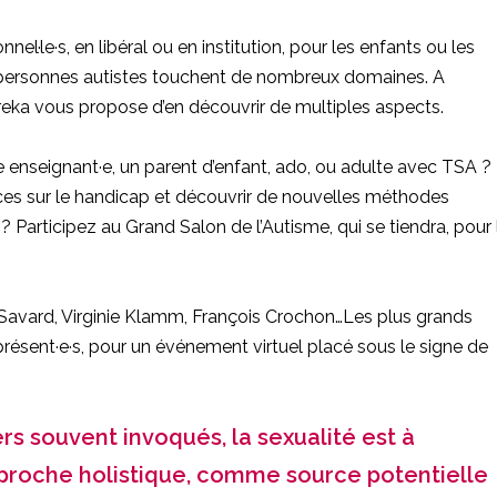
nel·le·s, en libéral ou en institution, pour les enfants ou les
 personnes autistes touchent de nombreux domaines. A
reka vous propose d’en découvrir de multiples aspects.
·e enseignant·e, un parent d’enfant, ado, ou adulte avec TSA ?
es sur le handicap et découvrir de nouvelles méthodes
articipez au Grand Salon de l’Autisme, qui se tiendra, pour 
 Savard, Virginie Klamm, François Crochon…Les plus grands
ésent·e·s, pour un événement virtuel placé sous le signe de
s souvent invoqués, la sexualité est à
pproche holistique, comme source potentielle