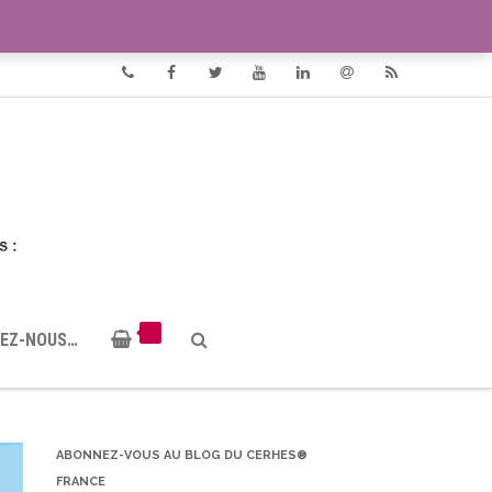
VIDÉOS
DOCUMENTS PDF
Phone
Facebook
Twitter
Youtube
Linkedin
Email
RSS
EZ-NOUS…
ABONNEZ-VOUS AU BLOG DU CERHES®
FRANCE