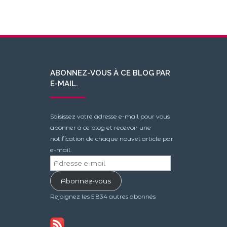
ABONNEZ-VOUS À CE BLOG PAR
E-MAIL.
Saisissez votre adresse e-mail pour vous
abonner à ce blog et recevoir une
notification de chaque nouvel article par
e-mail.
Adresse
e-
Abonnez-vous
mail
Rejoignez les 5 834 autres abonnés