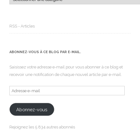
RSS - Articles
ABONNEZ-VOUS À CE BLOG PAR E-MAIL.
Saisissez votre adresse e-mail pour vous abonner à ce blog et
recevoir une notification de chaque nouvel article par e-mail.
Adresse
e-
mail
Abonnez-vous
Rejoignez les 5 834 autres abonnés