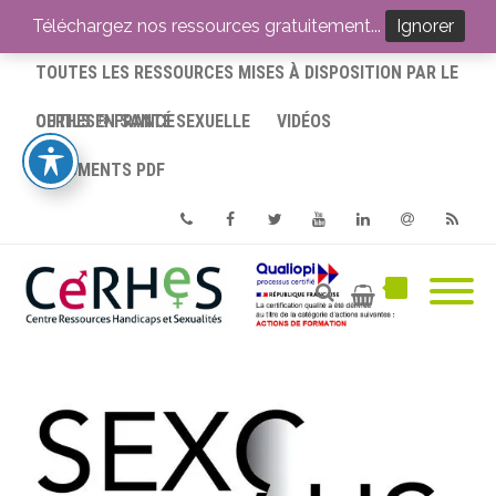
ACCUEIL
Téléchargez nos ressources gratuitement...
Ignorer
TOUTES LES RESSOURCES MISES À DISPOSITION PAR LE
CERHES® FRANCE
OUTILS EN SANTÉ SEXUELLE
VIDÉOS
DOCUMENTS PDF
Phone
Facebook
Twitter
Youtube
Linkedin
Email
RSS