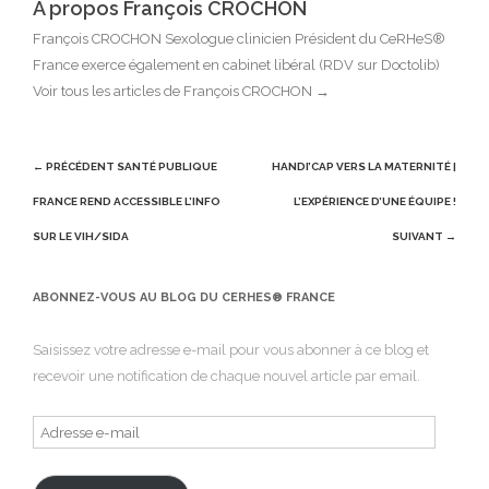
A propos François CROCHON
François CROCHON Sexologue clinicien Président du CeRHeS®
France exerce également en cabinet libéral (RDV sur Doctolib)
Voir tous les articles de François CROCHON
→
Post
← PRÉCÉDENT
SANTÉ PUBLIQUE
HANDI’CAP VERS LA MATERNITÉ |
navigation
FRANCE REND ACCESSIBLE L’INFO
L’EXPÉRIENCE D’UNE ÉQUIPE !
SUR LE VIH/SIDA
SUIVANT →
ABONNEZ-VOUS AU BLOG DU CERHES® FRANCE
Saisissez votre adresse e-mail pour vous abonner à ce blog et
recevoir une notification de chaque nouvel article par email.
Adresse
e-
mail