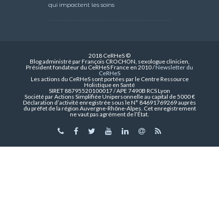
qui impactent les soins
2018 CeRHeS ©
Blog administré par François CROCHON, sexologue clinicien,
Président fondateur du CeRHeS France en 2010 /
Newsletter du
CeRHeS
Les actions du CeRHeS sont portées par le Centre Ressource
Holistique en Santé
SIRET 88795520100017 / APE 7490B RCS Lyon
Société par Actions Simplifiée Unipersonnelle au capital de 5000 €
Déclaration d’activité enregistrée sous le N° 84691769269 auprès
du préfet de la région Auvergne-Rhône-Alpes. Cet enregistrement
ne vaut pas agrément de l’État.