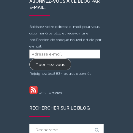
ABONNEZ-VOUS À CE BLOG PAR
E-MAIL.
Saisissez votre adresse e-mail pour vous
abonner à ce blog et recevoir une
notification de chaque nouvel article par
e-mail.
Adresse
e-
Abonnez-vous
mail
Rejoignez les 5 834 autres abonnés
RSS - Articles
RECHERCHER SUR LE BLOG
Search