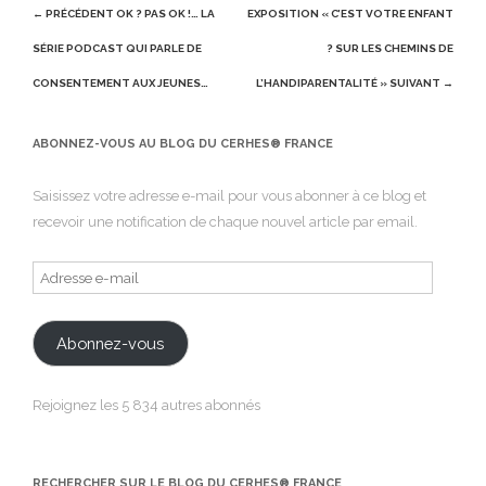
Post
← PRÉCÉDENT
OK ? PAS OK !… LA
EXPOSITION « C’EST VOTRE ENFANT
navigation
SÉRIE PODCAST QUI PARLE DE
? SUR LES CHEMINS DE
CONSENTEMENT AUX JEUNES…
L’HANDIPARENTALITÉ »
SUIVANT →
ABONNEZ-VOUS AU BLOG DU CERHES® FRANCE
Saisissez votre adresse e-mail pour vous abonner à ce blog et
recevoir une notification de chaque nouvel article par email.
Adresse
e-
mail
Abonnez-vous
Rejoignez les 5 834 autres abonnés
RECHERCHER SUR LE BLOG DU CERHES® FRANCE