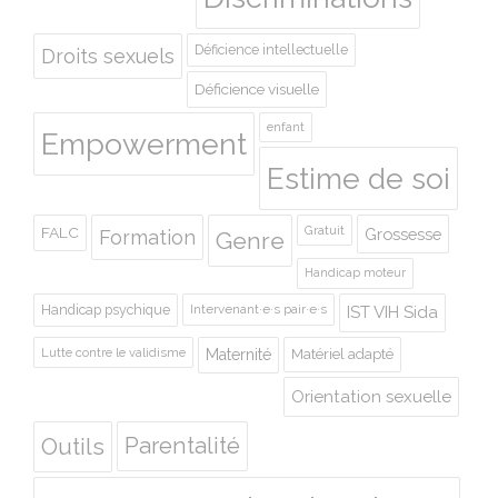
Déficience intellectuelle
Droits sexuels
Déficience visuelle
enfant
Empowerment
Estime de soi
Gratuit
FALC
Grossesse
Formation
Genre
Handicap moteur
Handicap psychique
Intervenant·e·s pair·e·s
IST VIH Sida
Lutte contre le validisme
Maternité
Matériel adapté
Orientation sexuelle
Outils
Parentalité