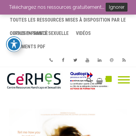
ACCUEIL
Téléchargez nos ressources gratuitement...
Ignorer
TOUTES LES RESSOURCES MISES À DISPOSITION PAR LE
CERHES® FRANCE
OUTILS EN SANTÉ SEXUELLE
VIDÉOS
DOCUMENTS PDF
Phone
Facebook
Twitter
Youtube
Linkedin
Email
RSS