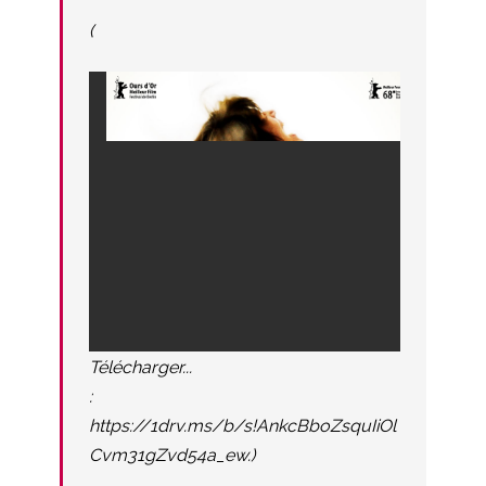
(
Télécharger...
:
https://1drv.ms/b/s!AnkcBboZsquIiOl
Cvm31gZvd54a_ew.)