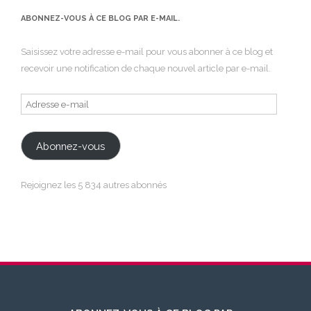
ABONNEZ-VOUS À CE BLOG PAR E-MAIL.
Saisissez votre adresse e-mail pour vous abonner à ce blog et
recevoir une notification de chaque nouvel article par e-mail.
Adresse
e-
mail
Abonnez-vous
Rejoignez les 5 834 autres abonnés