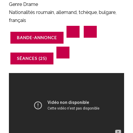
Genre
Drame
Nationalités
roumain
,
allemand
,
tchèque
,
bulgare
,
français
BANDE-ANNONCE
SÉANCES (25)