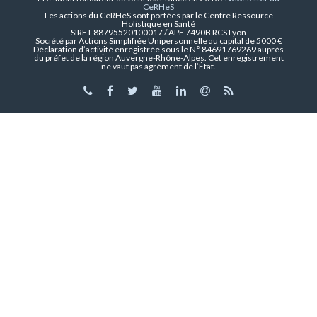
CeRHeS
Les actions du CeRHeS sont portées par le Centre Ressource
Holistique en Santé
SIRET 88795520100017 / APE 7490B RCS Lyon
Société par Actions Simplifiée Unipersonnelle au capital de 5000 €
Déclaration d’activité enregistrée sous le N° 84691769269 auprès
du préfet de la région Auvergne-Rhône-Alpes. Cet enregistrement
ne vaut pas agrément de l’État.