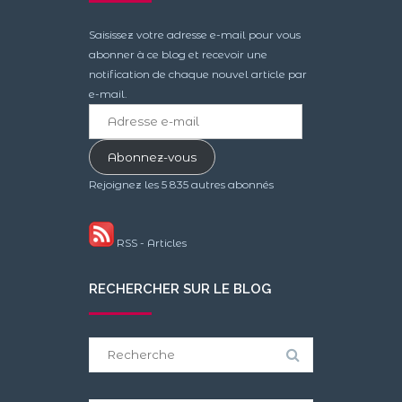
Saisissez votre adresse e-mail pour vous
abonner à ce blog et recevoir une
notification de chaque nouvel article par
e-mail.
Adresse
e-
mail
Abonnez-vous
Rejoignez les 5 835 autres abonnés
RSS - Articles
RECHERCHER SUR LE BLOG
Search
for: