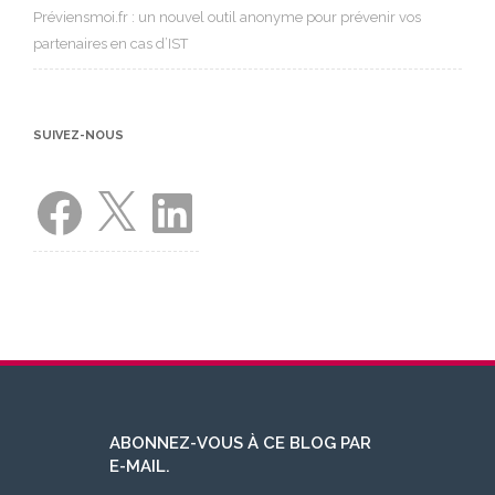
Préviensmoi.fr : un nouvel outil anonyme pour prévenir vos
partenaires en cas d’IST
SUIVEZ-NOUS
Facebook
X
LinkedIn
ABONNEZ-VOUS À CE BLOG PAR
E-MAIL.