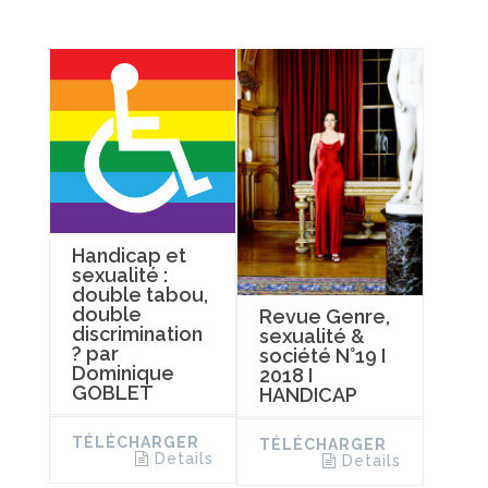
Handicap et
sexualité :
double tabou,
double
Revue Genre,
discrimination
sexualité &
? par
société N°19 I
Dominique
2018 I
GOBLET
HANDICAP
TÉLÉCHARGER
TÉLÉCHARGER
Details
Details