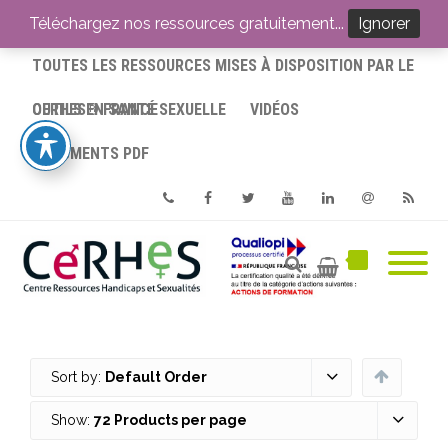
ACCUEIL
Téléchargez nos ressources gratuitement...
Ignorer
TOUTES LES RESSOURCES MISES À DISPOSITION PAR LE
CERHES® FRANCE
OUTILS EN SANTÉ SEXUELLE
VIDÉOS
DOCUMENTS PDF
Phone
Facebook
Twitter
Youtube
Linkedin
Email
RSS
Sort by:
Default Order
Show:
72 Products per page