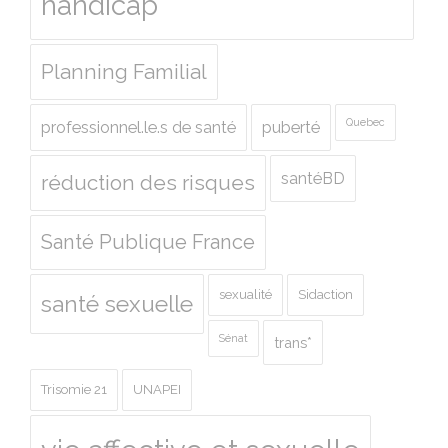
handicap
Planning Familial
Quebec
professionnel.le.s de santé
puberté
santéBD
réduction des risques
Santé Publique France
sexualité
Sidaction
santé sexuelle
Sénat
trans*
Trisomie 21
UNAPEI