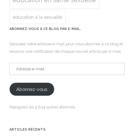
éducation en santé sexuelle
éducation à la sexualité
ABONNEZ-VOUS À CE BLOG PAR E-MAIL.
Saisissez votre adresse e-mail pour vous abonner à ce blog et
recevoir une notification de chaque nouvel article par e-mail.
Adresse
e-
mail
Abonnez-vous
Rejoignez les 5 834 autres abonnés
ARTICLES RÉCENTS