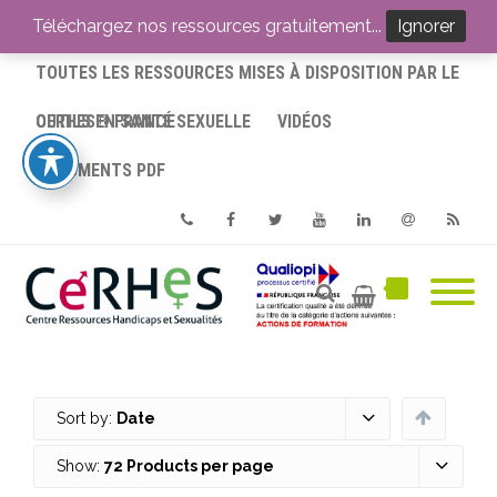
ACCUEIL
Téléchargez nos ressources gratuitement...
Ignorer
TOUTES LES RESSOURCES MISES À DISPOSITION PAR LE
CERHES® FRANCE
OUTILS EN SANTÉ SEXUELLE
VIDÉOS
DOCUMENTS PDF
Phone
Facebook
Twitter
Youtube
Linkedin
Email
RSS
Sort by:
Date
Show:
72 Products per page