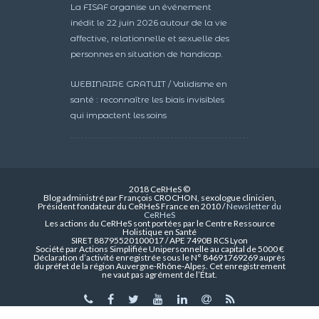
La FISAF organise un événement
inédit le 22 juin 2026 autour de la vie
affective, relationnelle et sexuelle des
personnes en situation de handicap.
WEBINAIRE GRATUIT / Validisme en
santé : reconnaître les biais invisibles
qui impactent les soins
2018 CeRHeS ©
Blog administré par François CROCHON, sexologue clinicien,
Président fondateur du CeRHeS France en 2010 /
Newsletter du
CeRHeS
Les actions du CeRHeS sont portées par le Centre Ressource
Holistique en Santé
SIRET 88795520100017 / APE 7490B RCS Lyon
Société par Actions Simplifiée Unipersonnelle au capital de 5000 €
Déclaration d’activité enregistrée sous le N° 84691769269 auprès
du préfet de la région Auvergne-Rhône-Alpes. Cet enregistrement
ne vaut pas agrément de l’État.