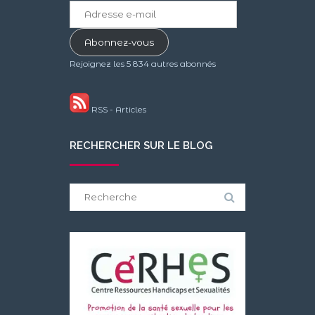
Adresse
e-
mail
Abonnez-vous
Rejoignez les 5 834 autres abonnés
RSS - Articles
RECHERCHER SUR LE BLOG
Search
for: