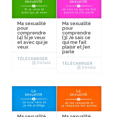
Ma sexualité
Ma sexualité
pour
pour
comprendre
comprendre
[4] Si je veux
[3] Je sais ce
et avec qui je
qui me fait
veux
plaisir et j’en
parle
TÉLÉCHARGER
Details
TÉLÉCHARGER
Details
Ma sexualité
Ma sexualité