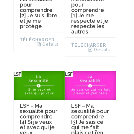
pour
pour
comprendre
comprendre
[2] Je suis libre
[1] Je me
et je me
respecte et je
protège
respecte les
autres
TÉLÉCHARGER
Details
TÉLÉCHARGER
Details
LSF – Ma
LSF – Ma
sexualité pour
sexualité pour
comprendre
comprendre
[4] Si je veux
[3] Je sais ce
et avec qui je
qui me fait
veux
plaisir et j’en