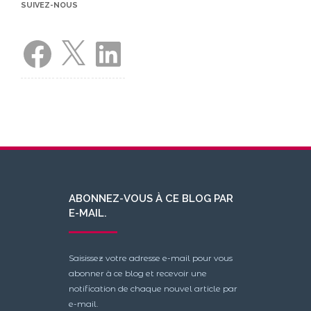
SUIVEZ-NOUS
Facebook
X
LinkedIn
ABONNEZ-VOUS À CE BLOG PAR
E-MAIL.
Saisissez votre adresse e-mail pour vous
abonner à ce blog et recevoir une
notification de chaque nouvel article par
e-mail.