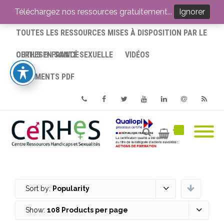
ACCUEIL
Téléchargez nos ressources gratuitement...
Ignorer
TOUTES LES RESSOURCES MISES À DISPOSITION PAR LE
CERHES® FRANCE
OUTILS EN SANTÉ SEXUELLE
VIDÉOS
DOCUMENTS PDF
Phone
Facebook
Twitter
Youtube
Linkedin
Email
RSS
Sort by:
Popularity
Show:
108 Products per page