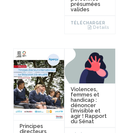
présumées
valides
TÉLÉCHARGER
Details
Violences,
femmes et
handicap :
dénoncer
l’invisible et
agir ! Rapport
du Sénat
Principes
directeurs