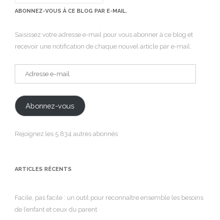
ABONNEZ-VOUS À CE BLOG PAR E-MAIL.
Saisissez votre adresse e-mail pour vous abonner à ce blog et
recevoir une notification de chaque nouvel article par e-mail.
Adresse
e-
mail
Abonnez-vous
Rejoignez les 5 834 autres abonnés
ARTICLES RÉCENTS
Facile, pas facile : un outil pour reconnaître ensemble les besoins
de l’enfant et ceux du parent