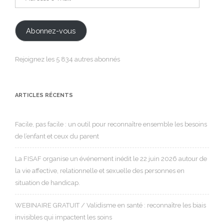
e-
mail
Abonnez-vous
Rejoignez les 5 834 autres abonnés
ARTICLES RÉCENTS
Facile, pas facile : un outil pour reconnaître ensemble les besoins
de l’enfant et ceux du parent
La FISAF organise un événement inédit le 22 juin 2026 autour de
la vie affective, relationnelle et sexuelle des personnes en
situation de handicap.
WEBINAIRE GRATUIT / Validisme en santé : reconnaître les biais
invisibles qui impactent les soins