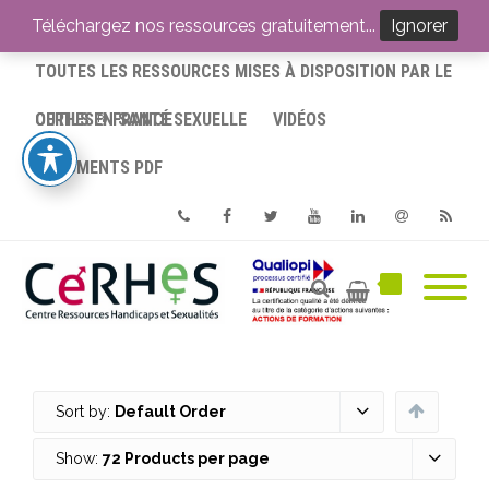
ACCUEIL
Téléchargez nos ressources gratuitement...
Ignorer
TOUTES LES RESSOURCES MISES À DISPOSITION PAR LE
CERHES® FRANCE
OUTILS EN SANTÉ SEXUELLE
VIDÉOS
DOCUMENTS PDF
Phone
Facebook
Twitter
Youtube
Linkedin
Email
RSS
Sort by:
Default Order
Show:
72 Products per page