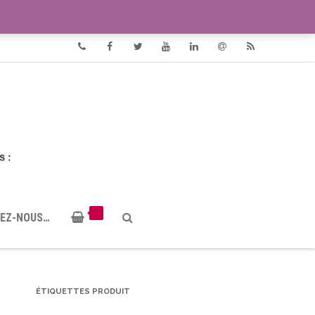
VIDÉOS
DOCUMENTS PDF
Phone
Facebook
Twitter
Youtube
Linkedin
Email
RSS
EZ-NOUS…
ÉTIQUETTES PRODUIT