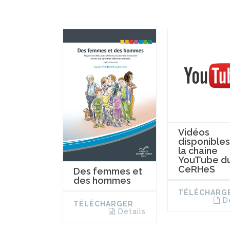
Vidéos
disponibles
la chaine
YouTube d
CeRHeS
Des femmes et
des hommes
TÉLÉCHARG
D
TÉLÉCHARGER
Details