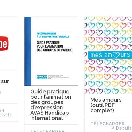
 sur
Guide pratique
u
pour l’animation
Mes amours
des groupes
(outil PDF
d’expression
complet)
ER
AVAS Handicap
etails
International
TÉLÉCHARGER
Details
TÉLÉCHARGER