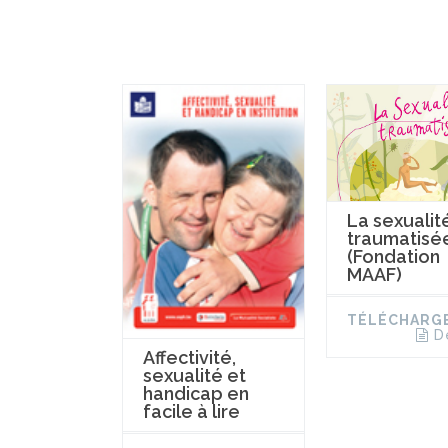
La sexualit
traumatisé
(Fondation
MAAF)
TÉLÉCHARG
D
Affectivité,
sexualité et
handicap en
facile à lire