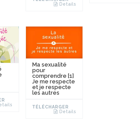
Details
Ma sexualité
é
pour
e
comprendre [1]
Je me respecte
et je respecte
les autres
ER
etails
TÉLÉCHARGER
Details