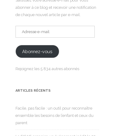
Saisissez votre adresse e-mail pour vous
abonner à ce blog et recevoir une notification
de chaque nouvel article par e-mail.
Adresse
e-
mail
Abonnez-vous
Rejoignez les 5 834 autres abonnés
ARTICLES RÉCENTS
Facile, pas facile : un outil pour reconnaître
ensemble les besoins de l’enfant et ceux du
parent