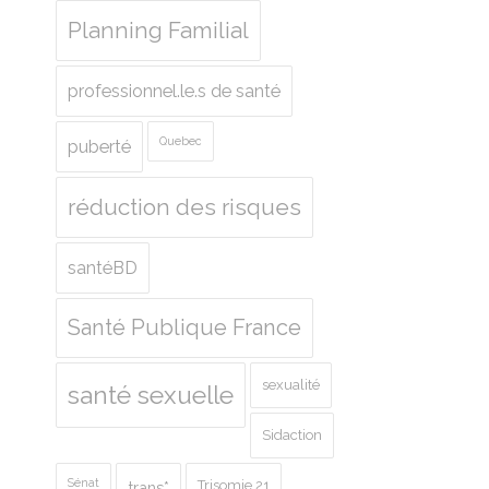
Planning Familial
professionnel.le.s de santé
Quebec
puberté
réduction des risques
santéBD
Santé Publique France
sexualité
santé sexuelle
Sidaction
Sénat
Trisomie 21
trans*