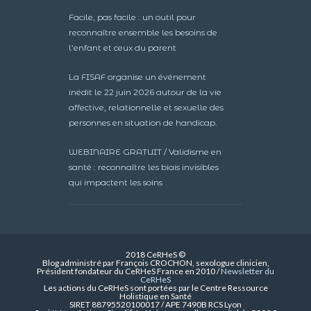
Facile, pas facile : un outil pour
reconnaître ensemble les besoins de
l’enfant et ceux du parent
La FISAF organise un événement
inédit le 22 juin 2026 autour de la vie
affective, relationnelle et sexuelle des
personnes en situation de handicap.
WEBINAIRE GRATUIT / Validisme en
santé : reconnaître les biais invisibles
qui impactent les soins
2018 CeRHeS ©
Blog administré par François CROCHON, sexologue clinicien,
Président fondateur du CeRHeS France en 2010 /
Newsletter du
CeRHeS
Les actions du CeRHeS sont portées par le Centre Ressource
Holistique en Santé
SIRET 88795520100017 / APE 7490B RCS Lyon