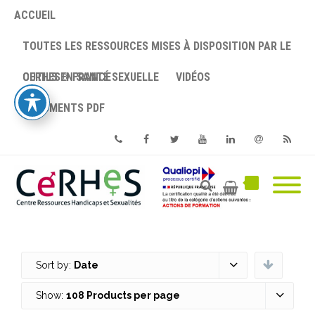
ACCUEIL
TOUTES LES RESSOURCES MISES À DISPOSITION PAR LE
CERHES® FRANCE
OUTILS EN SANTÉ SEXUELLE
VIDÉOS
DOCUMENTS PDF
Phone
Facebook
Twitter
Youtube
Linkedin
Email
RSS
Sort by:
Date
Show:
108 Products per page