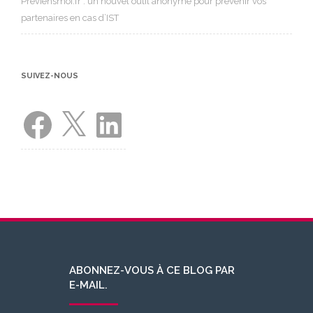
Préviensmoi.fr : un nouvel outil anonyme pour prévenir vos
partenaires en cas d’IST
SUIVEZ-NOUS
Facebook
X
LinkedIn
ABONNEZ-VOUS À CE BLOG PAR
E-MAIL.