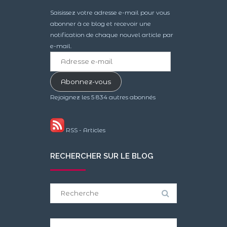
Saisissez votre adresse e-mail pour vous
abonner à ce blog et recevoir une
notification de chaque nouvel article par
e-mail.
Adresse
e-
mail
Abonnez-vous
Rejoignez les 5 834 autres abonnés
RSS - Articles
RECHERCHER SUR LE BLOG
Search
for: