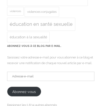
violences
violences conjugales
éducation en santé sexuelle
éducation à la sexualité
ABONNEZ-VOUS À CE BLOG PAR E-MAIL.
Saisissez votre adresse e-mail pour vous abonner à ce blog et
recevoir une notification de chaque nouvel article par e-mail.
Adresse
e-
mail
Abonnez-vous
Rejoignez les 5 834 autres abonnés