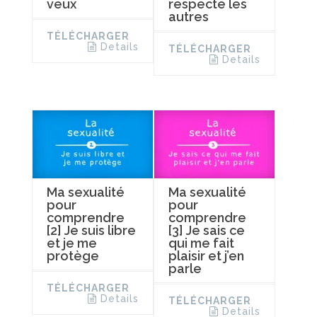
veux
respecte les
autres
TÉLÉCHARGER
Details
TÉLÉCHARGER
Details
Ma sexualité
Ma sexualité
pour
pour
comprendre
comprendre
[2] Je suis libre
[3] Je sais ce
et je me
qui me fait
protège
plaisir et j’en
parle
TÉLÉCHARGER
Details
TÉLÉCHARGER
Details