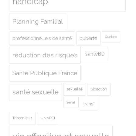
handicap
Planning Familial
Quebec
professionnel.le.s de santé
puberté
santéBD
réduction des risques
Santé Publique France
sexualité
Sidaction
santé sexuelle
Sénat
trans*
Trisomie 21
UNAPEI