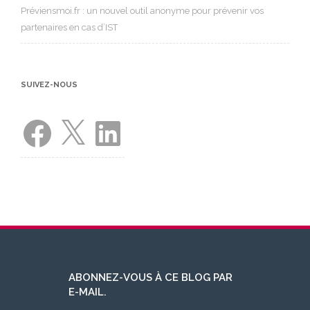
Préviensmoi.fr : un nouvel outil anonyme pour prévenir vos
partenaires en cas d’IST
SUIVEZ-NOUS
Facebook
X
LinkedIn
ABONNEZ-VOUS À CE BLOG PAR
E-MAIL.