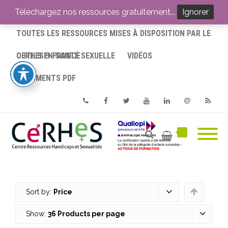
ACCUEIL
Téléchargez nos ressources gratuitement...
Ignorer
TOUTES LES RESSOURCES MISES À DISPOSITION PAR LE
CERHES® FRANCE
OUTILS EN SANTÉ SEXUELLE
VIDÉOS
DOCUMENTS PDF
Phone
Facebook
Twitter
Youtube
Linkedin
Email
RSS
Sort by:
Price
Show:
36 Products per page