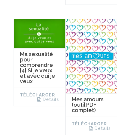
Ma sexualité
pour
comprendre
[4] Si je veux
et avec qui je
veux
TÉLÉCHARGER
Mes amours
Details
(outil PDF
complet)
TÉLÉCHARGER
Details