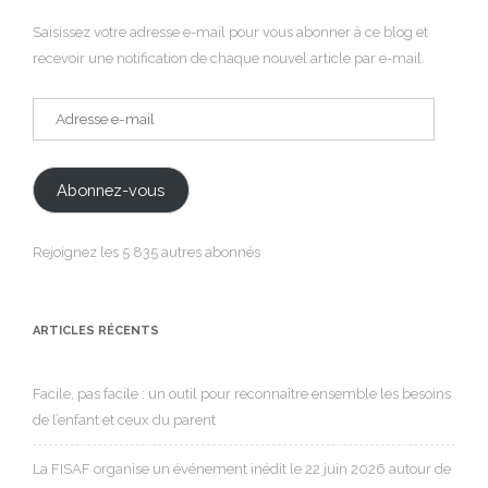
Saisissez votre adresse e-mail pour vous abonner à ce blog et
recevoir une notification de chaque nouvel article par e-mail.
Adresse
e-
mail
Abonnez-vous
Rejoignez les 5 835 autres abonnés
ARTICLES RÉCENTS
Facile, pas facile : un outil pour reconnaître ensemble les besoins
de l’enfant et ceux du parent
La FISAF organise un événement inédit le 22 juin 2026 autour de