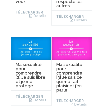
veux
respecte les
autres
TÉLÉCHARGER
Details
TÉLÉCHARGER
Details
Ma sexualité
Ma sexualité
pour
pour
comprendre
comprendre
[2] Je suis libre
[3] Je sais ce
et je me
qui me fait
protège
plaisir et j’en
parle
TÉLÉCHARGER
Details
TÉLÉCHARGER
Details