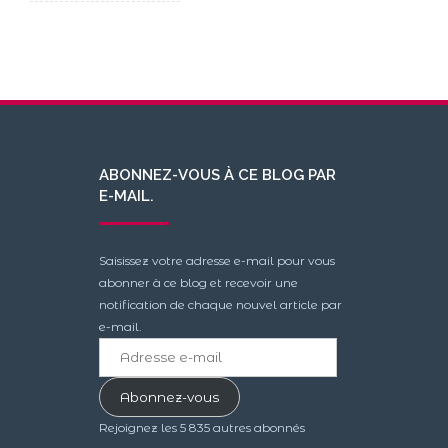
ABONNEZ-VOUS À CE BLOG PAR
E-MAIL.
Saisissez votre adresse e-mail pour vous
abonner à ce blog et recevoir une
notification de chaque nouvel article par
e-mail.
Adresse
e-
mail
Abonnez-vous
Rejoignez les 5 835 autres abonnés