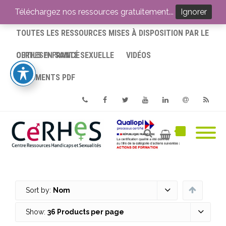
ACCUEIL
Téléchargez nos ressources gratuitement...
Ignorer
TOUTES LES RESSOURCES MISES À DISPOSITION PAR LE
CERHES® FRANCE
OUTILS EN SANTÉ SEXUELLE
VIDÉOS
DOCUMENTS PDF
Phone
Facebook
Twitter
Youtube
Linkedin
Email
RSS
Sort by:
Nom
Show:
36 Products per page