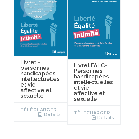
Livret –
Livret FALC-
personnes
Personnes
handicapées
handicapées
intellectuelles
intellectuelles
et vie
et vie
affective et
affective et
sexuelle
sexuelle
TÉLÉCHARGER
TÉLÉCHARGER
Details
Details